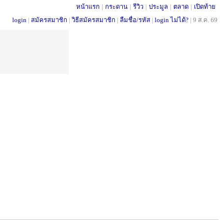
หน้าแรก
|
กระดาน
|
รีวิว
|
ประมูล
|
ตลาด
|
เปิดท้าย
login
|
สมัครสมาชิก
|
วิธีสมัครสมาชิก
|
ลืมชื่อ/รหัส
|
login ไม่ได้?
|
9 ส.ค. 69