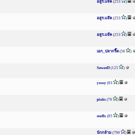
อสูร.แจ๊ค
(
253
)
อสูร.แจ๊ค
(
253
)
อสูร.แจ๊ค
(
253
)
เอก_ปลากรี๊ด
(
56
)
SuwatD
(
125
)
yossy
(
83
)
piaks
(
76
)
staffx
(
85
)
นักกล้าม
(
790
)