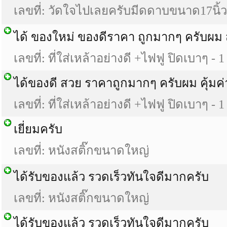
เลขที่: วัดใจไปเลยครับมีดดาบขนาด17นิ้ว
ได้ ของใหม่ ของดีราคา ถูกมากๆ ครับผม
เลขที่: ที่ใส่เหล้าอย่างดี +ไฟฟู ปิดเบาๆ - 1
ได้ของดี สวย ราคาถูกมากๆ ครับผม คุ้มค่
เลขที่: ที่ใส่เหล้าอย่างดี +ไฟฟู ปิดเบาๆ - 1
เยี่ยมครับ
เลขที่: หนังสติ๊กขนาดใหญ่
ได้รับของแล้ว รวดเร็วทันใจดีมากครับ
เลขที่: หนังสติ๊กขนาดใหญ่
ได้รับของแล้ว รวดเร็วทันใจดีมากครับ