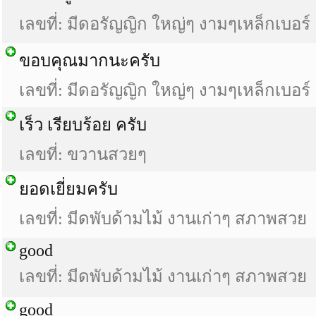
เลขที่: มีดอรัญญิก ใหญ่ๆ งามๆเหล็กเบอร์ 
ขอบคุณมากนะครับ
เลขที่: มีดอรัญญิก ใหญ่ๆ งามๆเหล็กเบอร์ 
เร็ว เรียบร้อย ครับ
เลขที่: ขวานสวยๆ
ยอดเยี่ยมครับ
เลขที่: มีดพับด้ามไม้ งานเก่าๆ สภาพสวย
good
เลขที่: มีดพับด้ามไม้ งานเก่าๆ สภาพสวย
good