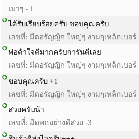
เบาๆ - 1
ได้รับเรียบร้อยครับ ขอบคุณครับ
เลขที่: มีดอรัญญิก ใหญ่ๆ งามๆเหล็กเบอร์ 
พ่อค้าใจดีมากครับการันตีเลย
เลขที่: มีดอรัญญิก ใหญ่ๆ งามๆเหล็กเบอร์ 
ขอบคุณครับ +1
เลขที่: มีดอรัญญิก ใหญ่ๆ งามๆเหล็กเบอร์ 
สวยครับน้า
เลขที่: มีดพกอย่างดีสวย -3
สินค้าดีส่งไวครับ+++