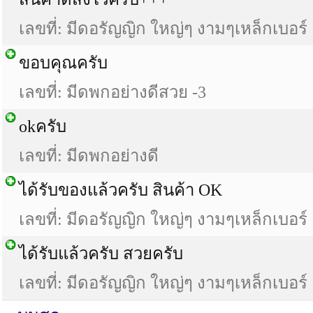
เลขที่: มีดอรัญญิก ใหญ่ๆ งามๆเหล็กเบอร์ 
ขอบคุณครับ
เลขที่: มีดพกอย่างดีสวย -3
okครับ
เลขที่: มีดพกอย่างดี
ได้รับของแล้วครับ สินค้า OK
เลขที่: มีดอรัญญิก ใหญ่ๆ งามๆเหล็กเบอร์ 
ได้รับแล้วครับ สวยครับ
เลขที่: มีดอรัญญิก ใหญ่ๆ งามๆเหล็กเบอร์ 