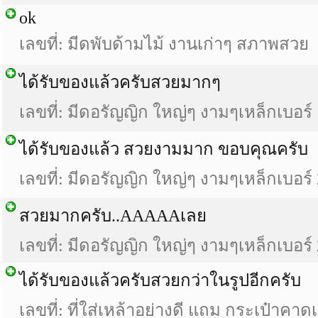
ok
เลขที่: มีดพับด้ามไม้ งานเก่าๆ สภาพสวย
ได้รับของแล้วครับสวยมากๆ
เลขที่: มีดอรัญญิก ใหญ่ๆ งามๆเหล็กเบอร์ 
ได้รับของแล้ว สวยงามมาก ขอบคุณครับ
เลขที่: มีดอรัญญิก ใหญ่ๆ งามๆเหล็กเบอร์ 
สวยมากครับ..AAAAAเลย
เลขที่: มีดอรัญญิก ใหญ่ๆ งามๆเหล็กเบอร์ 
ได้รับของแล้วครับสวยกว่าในรูปอีกครับ
เลขที่: ที่ใส่เหล้าอย่างดี แถม กระเป๋าคา