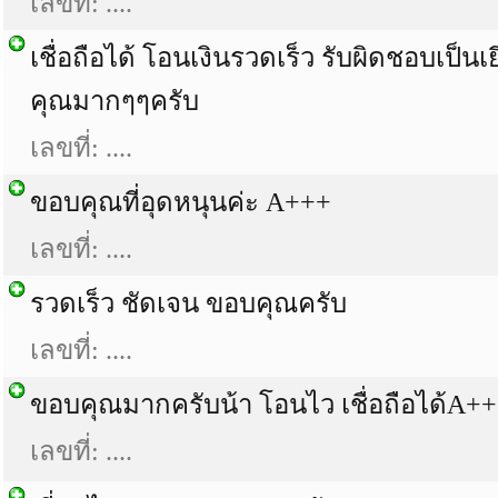
เลขที่: ....
เชื่อถือได้ โอนเงินรวดเร็ว รับผิดชอบเป็นเ
คุณมากๆๆครับ
เลขที่: ....
ขอบคุณที่อุดหนุนค่ะ A+++
เลขที่: ....
รวดเร็ว ชัดเจน ขอบคุณครับ
เลขที่: ....
ขอบคุณมากครับน้า โอนไว เชื่อถือได้A+
เลขที่: ....