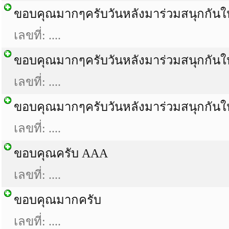
ขอบคุณมากๆครับวันหลังมาร่วมสนุกกันใ
เลขที่: ....
ขอบคุณมากๆครับวันหลังมาร่วมสนุกกันใ
เลขที่: ....
ขอบคุณมากๆครับวันหลังมาร่วมสนุกกันใ
เลขที่: ....
ขอบคุณครับ AAA
เลขที่: ....
ขอบคุณมากครับ
เลขที่: ....