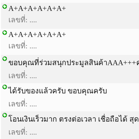
A+A+A+A+A+A+
เลขที่: ....
A+A+A+A+A+A+
เลขที่: ....
ขอบคุณที่ร่วมสนุกประมูลสินค้าAAA+++ค
เลขที่: ....
ได้รับของแล้วครับ ขอบคุณครับ
เลขที่: ....
โอนเงินเร็วมาก ตรงต่อเวลา เชื่อถือได้ ส
เลขที่: ....