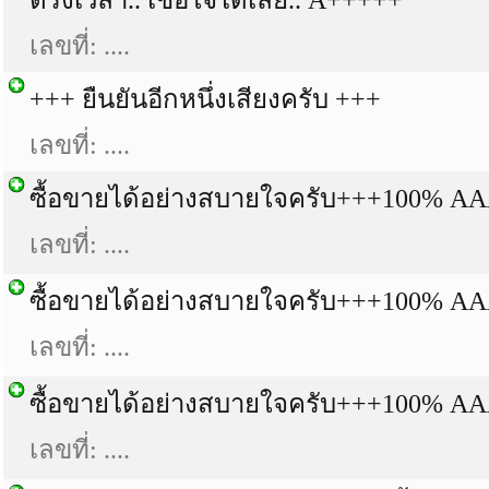
ตรงเวลา.. เชื่อใจได้เลย.. A+++++
เลขที่: ....
+++ ยืนยันอีกหนึ่งเสียงครับ +++
เลขที่: ....
ซื้อขายได้อย่างสบายใจครับ+++100% A
เลขที่: ....
ซื้อขายได้อย่างสบายใจครับ+++100% A
เลขที่: ....
ซื้อขายได้อย่างสบายใจครับ+++100% A
เลขที่: ....