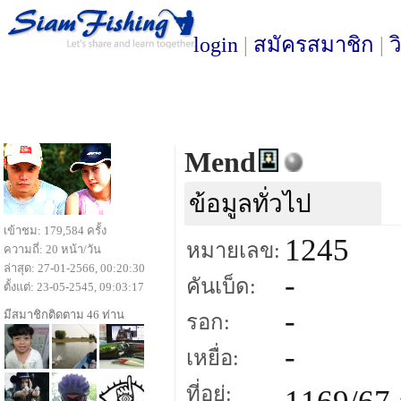
login
|
สมัครสมาชิก
|
ว
Mend
ข้อมูลทั่วไป
เข้าชม: 179,584 ครั้ง
1245
หมายเลข:
ความถี่: 20 หน้า/วัน
ล่าสุด: 27-01-2566, 00:20:30
-
คันเบ็ด:
ตั้งแต่: 23-05-2545, 09:03:17
-
มีสมาชิกติดตาม 46 ท่าน
รอก:
-
เหยื่อ:
ที่อยู่: