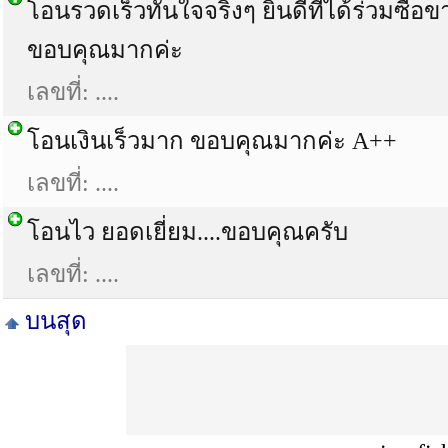
โอนรวดเร็วทันใจจริงๆ ยินดีที่ได้ร่วมซื้
ขอบคุณมากค่ะ
เลขที่: ....
โอนเงินเร็วมาก ขอบคุณมากค่ะ A++
เลขที่: ....
โอนไว ยอดเยี่ยม....ขอบคุณครับ
เลขที่: ....
บนสุด