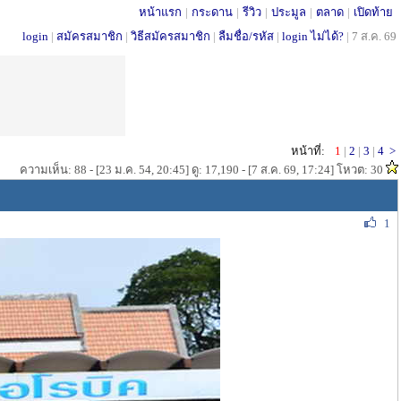
หน้าแรก
|
กระดาน
|
รีวิว
|
ประมูล
|
ตลาด
|
เปิดท้าย
login
|
สมัครสมาชิก
|
วิธีสมัครสมาชิก
|
ลืมชื่อ/รหัส
|
login ไม่ได้?
|
7 ส.ค. 69
หน้าที่:
1
|
2
|
3
|
4
>
ความเห็น: 88 - [23 ม.ค. 54, 20:45] ดู: 17,190 - [7 ส.ค. 69, 17:24] โหวต: 30
1