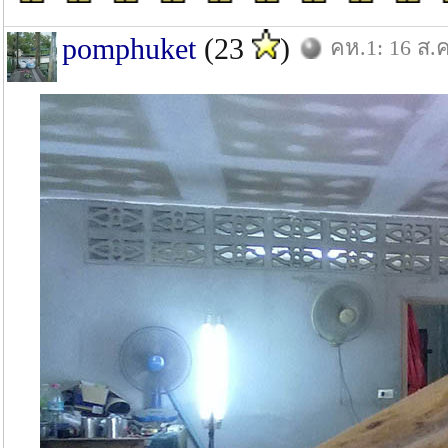
pomphuket
(23
)
คห.1: 16 ส.ค