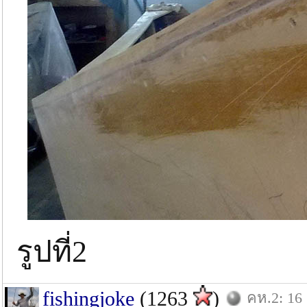
รูปที่2
fishingjoke
(1263
)
คห.2: 16 