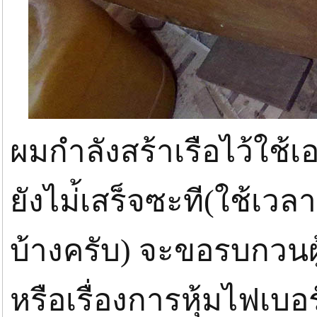
ผมกำลังสร้าเรือไว้ใช้
ยังไม่้เสร็จซะที(ใช้เวล
บ้างครับ) จะขอรบกวนผู้
หรือเรื่องการหุ้มไฟเบ