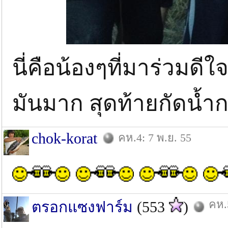
นี่คือน้องๆที่มาร่วมดีใ
มันมาก สุดท้ายกัดน้ำ
chok-korat
คห.4: 7 พ.ย. 55
คห.
ตรอกแซงฟาร์ม
(553
)