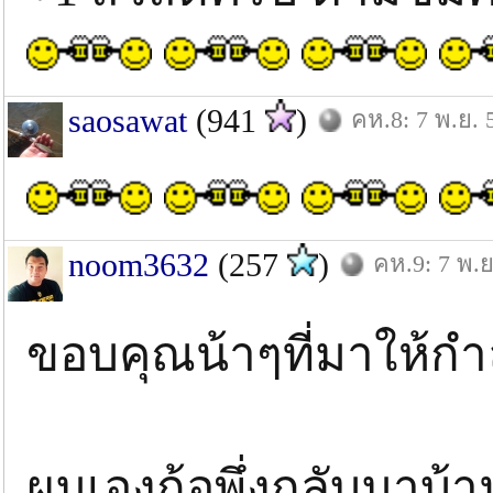
saosawat
(941
)
คห.8: 7 พ.ย. 
noom3632
(257
)
คห.9: 7 พ.ย
ขอบคุณน้าๆที่มาให้กำ
ผมเองก้อพึ่งกลับมาบ้าน