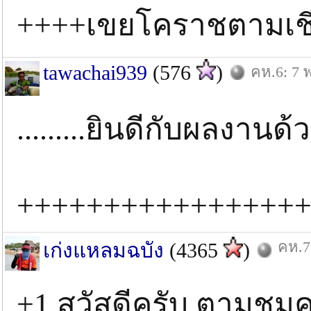
++++เขยโคราชตามเชี
tawachai939
(576
)
คห.6: 7 พ
.........ยินดีกับผลงานด้วย
++++++++++++++++
คห.7:
เก่งแหลมฉบัง
(4365
)
+1 สวัสดีครับ ตามชม