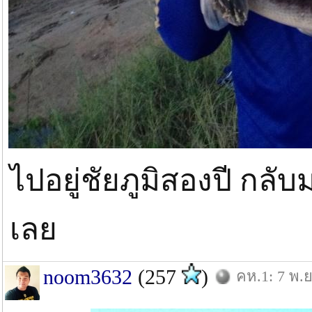
ไปอยู่ชัยภูมิสองปี กลั
เลย
noom3632
(257
)
คห.1: 7 พ.ย