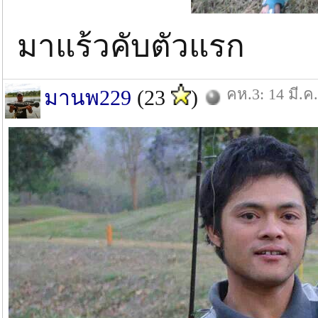
มาแร้วคับตัวแรก
คห.3: 14 มี.ค
มานพ229
(23
)