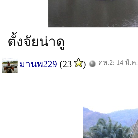
ตั้งจัยน่าดู
คห.2: 14 มี.ค
มานพ229
(23
)