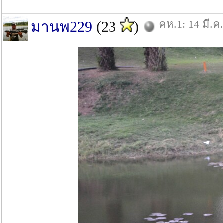
คห.1: 14 มี.ค
มานพ229
(23
)