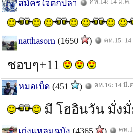
คห.14: 14 มี.ค.
สมัครใจตกปลา
natthasorn
(1650
)
คห.15: 14 
ชอบๆ+11
คห.16: 14 มี.ค
หมอเบ็ด
(451
)
มี โฮอินวัน มั่งมั
คห.17
เก่งแหลมฉบัง
(4365
)