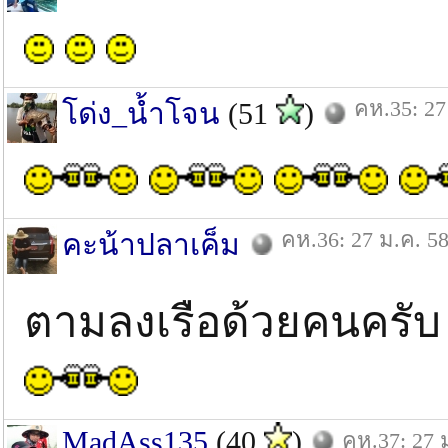
คห.35: 27
โด่ง_น้ำโจน
(51
)
คห.36: 27 ม.ค. 5
คะน้าปลาเค็ม
ตามลงเรือด้วยคนครั
MadAss135
(40
)
คห.37: 27 