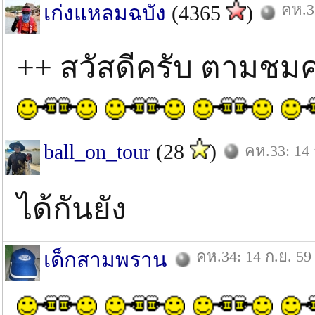
คห.3
เก่งแหลมฉบัง
(4365
)
++ สวัสดีครับ ตามชม
ball_on_tour
(28
)
คห.33: 14 
ได้กันยัง
คห.34: 14 ก.ย. 59
เด็กสามพราน