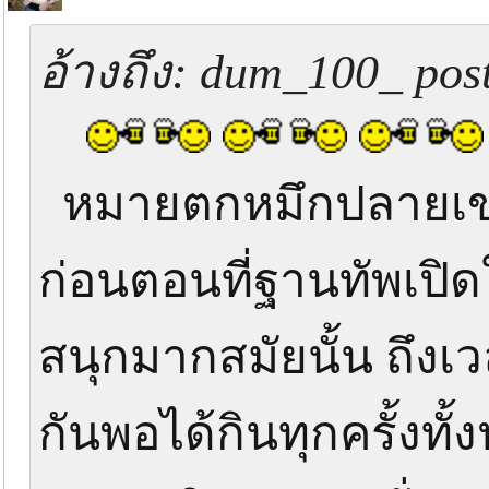
อ้างถึง: dum_100_ post
หมายตกหมึกปลายเขาแ
ก่อนตอนที่ฐานทัพเปิด
สนุกมากสมัยนั้น ถึงเ
กันพอได้กินทุกครั้งทั้