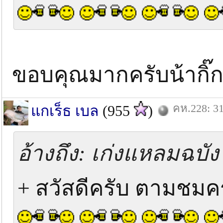
ขอบคุณมากครับน้ากิ๊
คห.228: 31
แกเร็ธ เบล
(955
)
อ้างถึง: เก่งแหลมฉบัง 
+ สวัสดีครับ ตามชมค