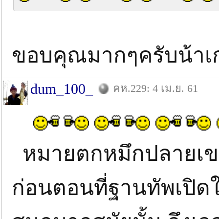
ขอบคุณมากๆครับน้าเก
dum_100_
คห.229: 4 เม.ย. 61
หมายตกหมึกปลายเขาแ
ก่อนตอนที่ฐานทัพเปิดใ