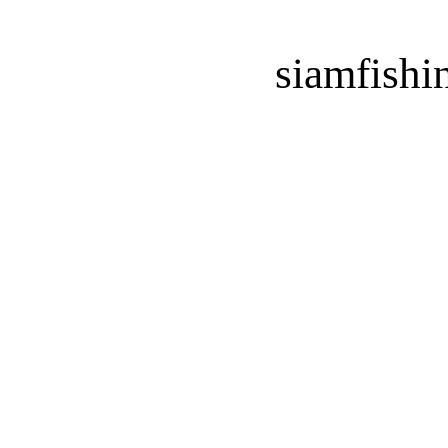
siamfish