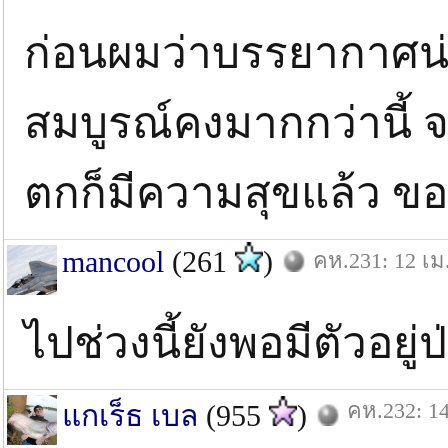
ก่อนผมว่าบรรยากาศน
สมบูรณ์คงมากกว่านี้ จ
ตกก็มีความสุขแล้ว ข
mancool
(261
)
คห.231: 12 เม
ไปช่วงนี้ยังพอมีตัวอยู
คห.232: 14
แกเร็ธ เบล
(955
)