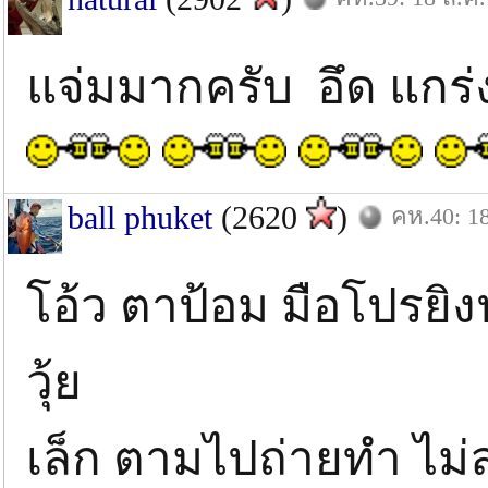
แจ่มมากครับ อึด แกร
ball phuket
(2620
)
คห.40: 18
โอ้ว ตาป้อม มือโปรยิ
วุ้ย
เล็ก ตามไปถ่ายทำ ไม่ล