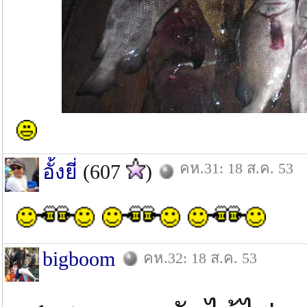
คห.31: 18 ส.ค. 53
อั้งยี่
(607
)
bigboom
คห.32: 18 ส.ค. 53