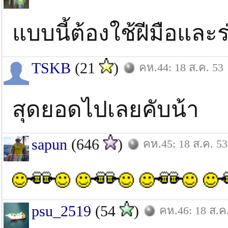
แบบนี้ต้องใช้ฝีมือและ
TSKB
(21
)
คห.44: 18 ส.ค. 53
สุดยอดไปเลยคับน้า
sapun
(646
)
คห.45: 18 ส.ค. 53
psu_2519
(54
)
คห.46: 18 ส.ค