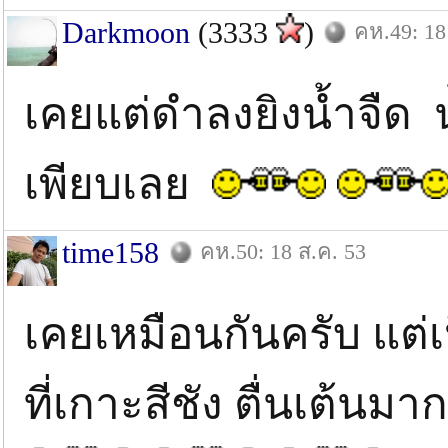
Darkmoon
(3333
)
คห.49: 18
เคยแต่ดำลงยิงน้ำจืด 
เพียบเลย
time158
คห.50: 18 ส.ค. 53
เคยเหมือนกันครับ แต
ที่เกาะสีชัง ตื่นเต้นมา