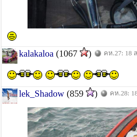
kalakaloa
(1067
)
คห.27: 18 ส
lek_Shadow
(859
)
คห.28: 18