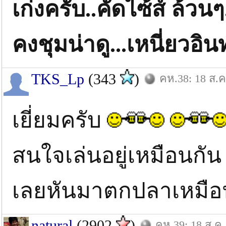
เก่งครับ..คัดไซ้ส์ ล้
คงชุมน่าดู...เหนี่ยวอินท
TKS_Lp
(343
)
คห.38: 18 ส.ค
เยี่ยมครับ
สนใจเล่นอยู่เหมือนกัน 
เลยหันมาตกปลาเหมือ
natural
(2902
)
คห.39: 18 ส.ค.