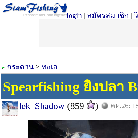
login
|
สมัครสมาชิก
|
ว
กระดาน
>
ทะเล
Spearfishing ยิงปลา B
lek_Shadow
(859
)
คห.26: 18