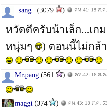
_sang_
(3079
)
คห.41: 18 ส.ค.
หวัดดีครับน้าเล็ก...เ
หนุ่มๆ
) ตอนนี้ไม่กล้
Mr.pang
(561
)
คห.42: 18 ส.ค
maggi
(374
)
คห.43: 18 ส.ค. 5