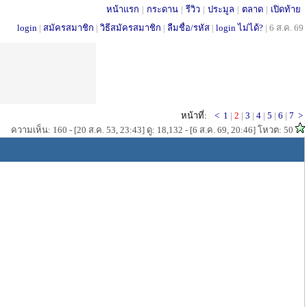
หน้าแรก
|
กระดาน
|
รีวิว
|
ประมูล
|
ตลาด
|
เปิดท้าย
login
|
สมัครสมาชิก
|
วิธีสมัครสมาชิก
|
ลืมชื่อ/รหัส
|
login ไม่ได้?
|
6 ส.ค. 69
หน้าที่:
<
1
|
2
|
3
|
4
|
5
|
6
|
7
>
ความเห็น: 160 - [20 ส.ค. 53, 23:43] ดู: 18,132 - [6 ส.ค. 69, 20:46] โหวต: 50