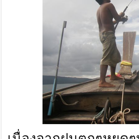
เนื่องจากฝนตกๆหยุดๆทั