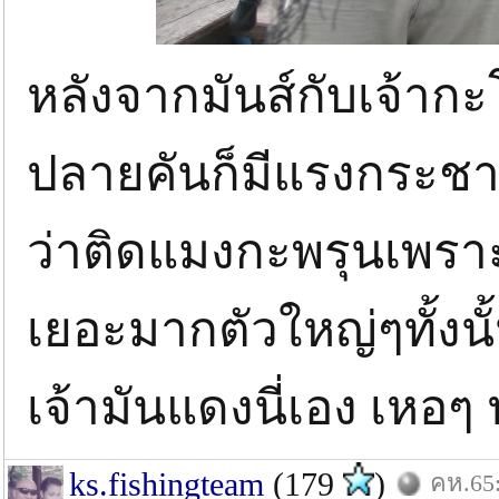
หลังจากมันส์กับเจ้ากะ
ปลายคันก็มีแรงกระชา
ว่าติดแมงกะพรุนเพราะ
เยอะมากตัวใหญ่ๆทั้งนั
เจ้ามันแดงนี่เอง เหอๆ
ks.fishingteam
(179
)
คห.65: