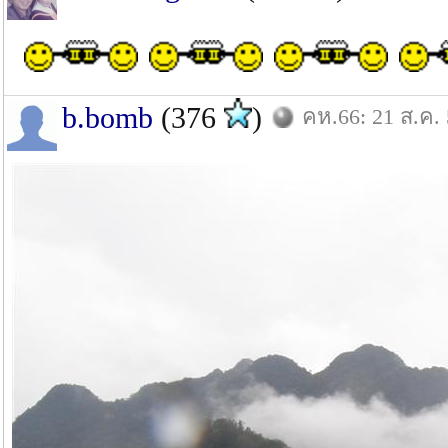
b.bomb
(376
)
คห.66: 21 ส.ค.