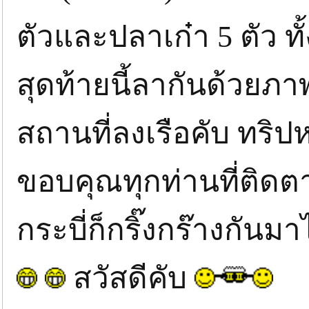
ตัวและปลาเก๋า 5 ตัว ทั
สุดท้ายนี้ลากันด้วยภาพ
สถานที่ลงเรือคับ ทริป
ขอบคุณทุกท่านที่ติด
กระบี่ก็กริ๊งกร๊างกันม
สวัสดีคับ