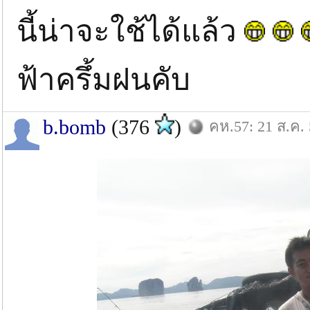
นี้น่าจะใช้ได้แล้ว
ฟ้าครึ้มฝนคับ
b.bomb
(376
)
คห.57: 21 ส.ค.