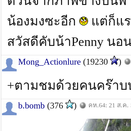
ตัวนี้จากภาพข้างบนพา
น้องมงซะอีก
แต่ก็แ
สวัสดีคับน้าPenny นอ
Mong_Actionlure
(19230
)
+ตามชมด้วยคนคร๊า
b.bomb
(376
)
คห.64: 21 ส.ค.