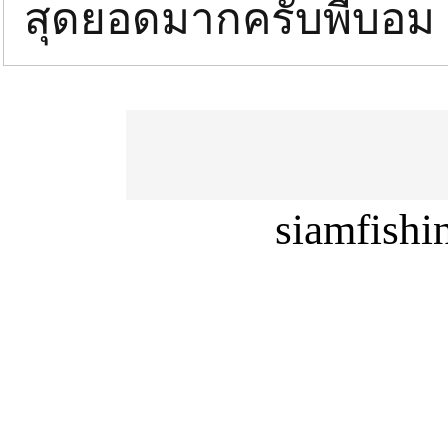
สุดยอดมากครับพี่ีบอ
siamfish