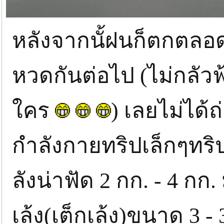
หลังจากนั้ฝนก็ตกตลอด
หวดกันต่อไป (ไม่กลัว
ใคร
) เลยไม่ได้
กำลังกายทริปเล็กๆทร
ลังน่าฟัด 2 กก. - 4 กก
เล้ง(เต็กเล้ง)ขนาด 3 -