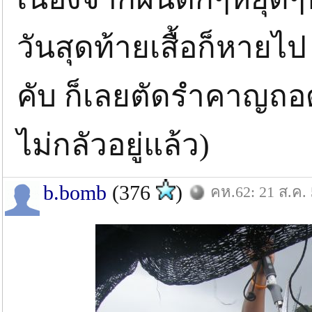
วันสุดท้ายเสื้อก็หายไป 
คับ ก็เลยตัดรำคาญถอดม
ไม่กลัวอยู่แล้ว)
b.bomb
(376
)
คห.62: 21 ส.ค.