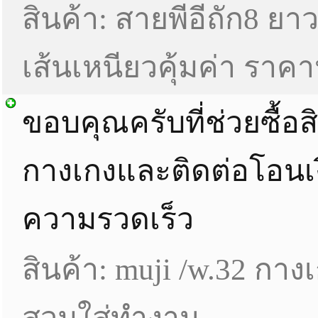
สินค้า: สายพีอีถัก8 ย
เส้นเหนียวคุ้มค่า ราค
ขอบคุณครับที่ช่วยซื้อส
กางเกงและติดต่อโอนเง
ความรวดเร็ว
สินค้า: muji /w.32 กา
สวมใส่ทำงาน