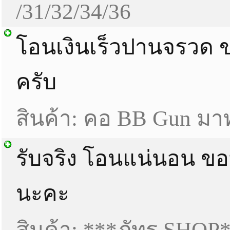
/31/32/34/36
โอนเงินเร็วปานจรวด 
ครับ
สินค้า: คอ BB Gun มาทา
รับจริง โอนแน่นอน ข
นะคะ
สินค้า: ***ภัทร SHOP**