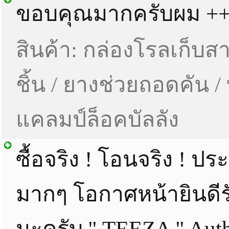
ขอบคุณมากครับผม +
สินค้า: กล่องโรลเก็บส
ชิ้น / ยางช่วยถอดคัน / ท
แคลมป์ล็อคบัลลัง
ซื้อจริง ! โอนจริง ! ปร
มากๆ โอกาศหน้ายินดีรั
นะครับ '' TEEZA '' Auth