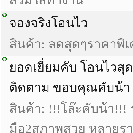
จองจริงโอนไว
สินค้า: ลดสุดๆราคาพิ
ยอดเยี่ยมคับ​ โอนไวสุดๆ
ติดตาม​ ขอบคุณ​คับน้า
สินค้า: !!!โล๊ะคับน้า!!!
มือ2สภาพสวย​ หลายร