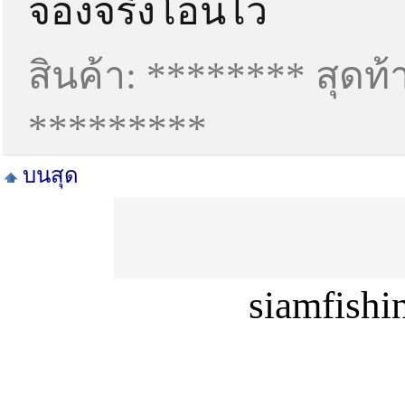
จองจริงโอนไว
สินค้า: ******** สุดท้
*********
บนสุด
siamfish