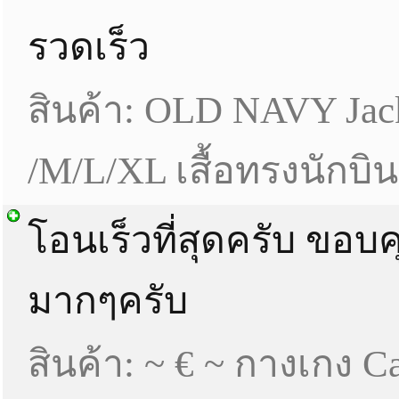
รวดเร็ว
สินค้า: OLD NAVY Jac
/M/L/XL เสื้อทรงนักบิ
โอนเร็วที่สุดครับ ขอบ
มากๆครับ
สินค้า: ~ € ~ กางเกง Ca