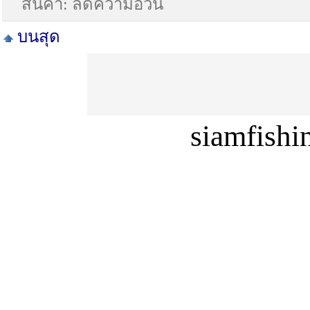
สินค้า: ลดความอ้วน
บนสุด
siamfish