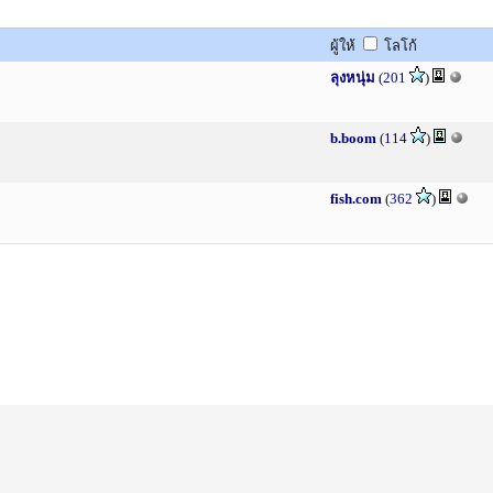
ผู้ให้
โลโก้
ลุงหนุ่ม
(
201
)
b.boom
(
114
)
fish.com
(
362
)