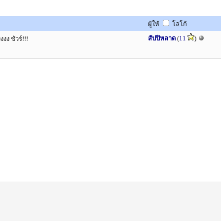
ผู้ให้
โลโก้
สัปปิหลาด
(
11
)
ง ชัวร์!!!