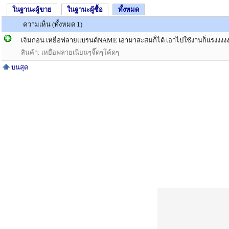
ในฐานะผู้ขาย
ในฐานะผู้ซื้อ
ทั้งหมด
ความเห็น (ทั้งหมด 1)
เจิมก่อน เหยื่อฟลายแบรนด์NAME เอามาสะสมก็ได้ เอาไปใช้งานก็แรงงงงงงง
สินค้า: เหยื่อฟลายเนียนๆจี๊ดๆโค้ดๆ
บนสุด