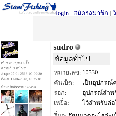
login
|
สมัครสมาชิก
|
ว
sudro
ข้อมูลทั่วไป
เข้าชม: 26,941 ครั้ง
ความถี่: 3 หน้า/วัน
10530
หมายเลข:
ล่าสุด: 27-01-2566, 00:20:30
ตั้งแต่: 11-06-2548, 18:35:01
คันเบ็ด:
เป็นอุปกรณ์
มีสมาชิกติดตาม 14 ท่าน
รอก:
อุปกรณ์สำหร
เหยื่อ:
ไว้สำหรับล่
อื่นๆ:
อุ๊ย!!มาดูอะไรอ่ะ