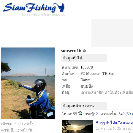
sonsern16
ข้อมูลทั่วไป
105878
หมายเลข:
FC Monster - TH Seri
คันเบ็ด:
Daiwa
รอก:
เหยื่อ:
ขนมปัง
ที่อยู่:
เฉพาะสมาชิกเท่านั้นที่จะเห็นข้อม
ข้อมูลหน้ากระดาน
โหวต: 55
กระทู้:
2
ความเห็น:
540
(
59
ชิวๆๆ กับไต๋แอ๊ด แหล
เข้าชม: 69,512 ครั้ง
22 พ.ย. 55, 10:35 ความเ
ความถี่: 13 หน้า/วัน