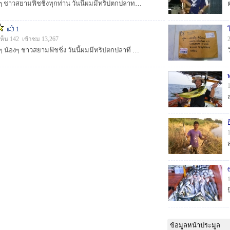
[b]สวัสดีครับ น้าๆๆ พี่ๆๆ ชาวสยามฟิชชิ่งทุกท่าน วันนี้ผมมีทริปตกปลาทะเล ที่ จ.ตราด เมื่อวันที่ 16 -18 พ.ย. 55 มาฝากให้น้าๆๆชมกันครับ ตามชมได้ครับ[/b]...
1
ห็น 142 เข้าชม 13,267
สวัสดีครับ น้าๆๆ และพี่ๆ น้องๆ ชาวสยามฟิชชิ่ง วันนี้ผมมีทริปตกปลาที่ จ.ตราดมาฝากให้ชมกันครับ วันที่ไปก็บังเอิญตรงกับวันที่มีประกาศของกรมอุตุฯเรื่องพาย...
ข้อมูลหน้าประมูล