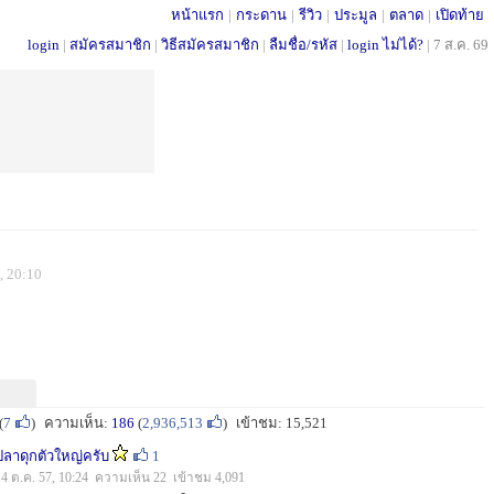
หน้าแรก
|
กระดาน
|
รีวิว
|
ประมูล
|
ตลาด
|
เปิดท้าย
login
|
สมัครสมาชิก
|
วิธีสมัครสมาชิก
|
ลืมชื่อ/รหัส
|
login ไม่ได้?
|
7 ส.ค. 69
, 20:10
(
7
)
ความเห็น:
186
(
2,936,513
)
เข้าชม: 15,521
ปลาดุกตัวใหญ่ครับ
1
14 ต.ค. 57, 10:24 ความเห็น 22 เข้าชม 4,091