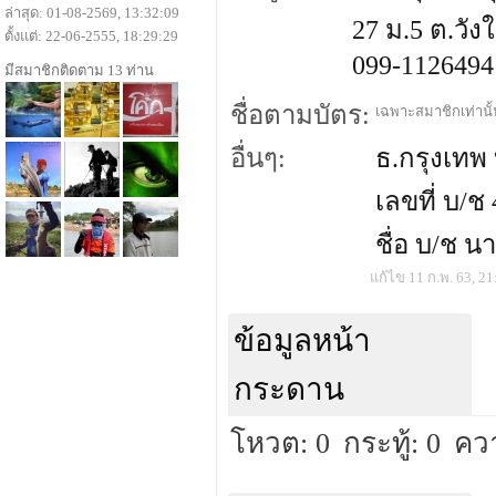
ล่าสุด: 01-08-2569, 13:32:09
27 ม.5 ต.วัง
ตั้งแต่: 22-06-2555, 18:29:29
099-1126494
มีสมาชิกติดตาม 13 ท่าน
ชื่อตามบัตร:
เฉพาะสมาชิกเท่านั้น
อื่นๆ:
ธ.กรุงเทพ
เลขที่ บ/ช
ชื่อ บ/ช นา
แก้ไข 11 ก.พ. 63, 21
ข้อมูลหน้า
กระดาน
โหวต: 0
กระทู้: 0
คว