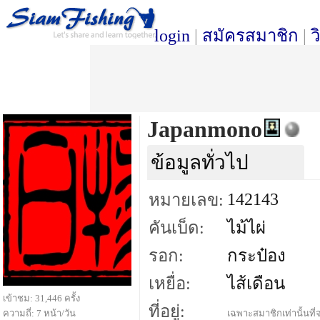
login
|
สมัครสมาชิก
|
ว
Japanmono
ข้อมูลทั่วไป
142143
หมายเลข:
คันเบ็ด:
ไม้ไผ่
รอก:
กระป๋อง
เหยื่อ:
ไส้เดือน
เข้าชม: 31,446 ครั้ง
ที่อยู่:
ความถี่: 7 หน้า/วัน
เฉพาะสมาชิกเท่านั้นที่จ