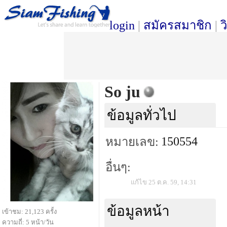
login
|
สมัครสมาชิก
|
ว
So ju
ข้อมูลทั่วไป
150554
หมายเลข:
อื่นๆ:
แก้ไข 25 ต.ค. 59, 14:31
ข้อมูลหน้า
เข้าชม: 21,123 ครั้ง
ความถี่: 5 หน้า/วัน