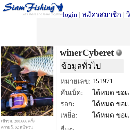
login
|
สมัครสมาชิก
|
ว
winerCyberet
ข้อมูลทั่วไป
151971
หมายเลข:
คันเบ็ด:
ได้หมด ขอเเ
รอก:
ได้หมด ขอเเ
เหยื่อ:
ได้หมด ขอเเ
เข้าชม: 288,666 ครั้ง
ความถี่: 62 หน้า/วัน
อื่นๆ: