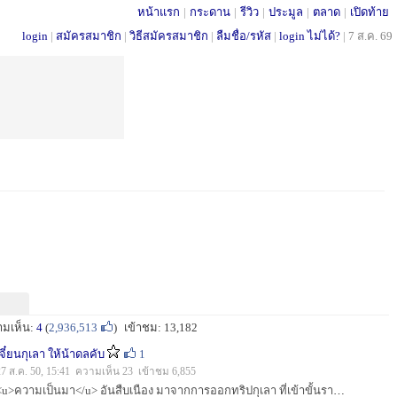
หน้าแรก
|
กระดาน
|
รีวิว
|
ประมูล
|
ตลาด
|
เปิดท้าย
login
|
สมัครสมาชิก
|
วิธีสมัครสมาชิก
|
ลืมชื่อ/รหัส
|
login ไม่ได้?
|
7 ส.ค. 69
ามเห็น:
4
(
2,936,513
)
เข้าชม: 13,182
เจี๋ยนกุเลา ให้น้าดลคับ
1
27 ส.ค. 50, 15:41 ความเห็น 23 เข้าชม 6,855
<u>ความเป็นมา</u> อันสืบเนือง มาจากการออกทริปกุเลา ที่เข้าขั้นรายสัปดาห์ และ กลางวันที่พักจากการตีเหยื่อจะต้องเข้าครัวทำกับข้าวให้ชาวคณะทั...