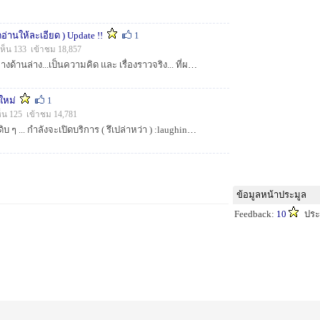
่านให้ละเอียด ) Update !!
1
ห็น 133 เข้าชม 18,857
บทความที่จะกล่าวถึงทางด้านล่าง...เป็นความคิด และ เรื่องราวจริง... ที่ผมประสบกับตัว.. จึงเขียนเพื่อบอกเล่า...ความเป็นจริง..และที่มาของ ปัญหาที่เก...
ีใหม่
1
็น 125 เข้าชม 14,781
หมายกระพง...ใหม่.. ๆ ดิบ ๆ ... กำลังจะเปิดบริการ ( รึเปล่าหว่า ) :laughing: :laughing: :love: :love: ปล. อยุ่ด้านท้ายๆ ...
ข้อมูลหน้าประมูล
Feedback:
10
ประ