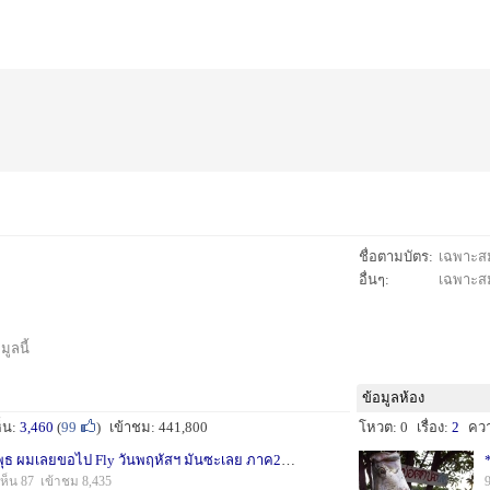
ชื่อตามบัตร:
เฉพาะสมา
อื่นๆ:
เฉพาะสมา
ูลนี้
ข้อมูลห้อง
็น:
3,460
(
99
)
เข้าชม: 441,800
โหวต: 0
เรื่อง:
2
คว
+++บ่อเจ เจ ลงปลาวันพุธ ผมเลยขอไป Fly วันพฤหัสฯ มันซะเลย ภาค2+++
1
ห็น 87 เข้าชม 8,435