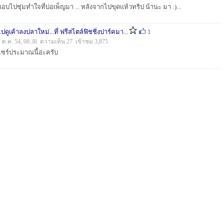
แอบไปซุ่มทำใจที่บ่อเพ็ญมา ... หลังจากไปขุดแห้วทริป น้านะ มา :)...
ไปดูเค้าลงปลาใหม่...ที่ ฟรีสไตล์ฟิชชิ่งปาร์คมา...
1
7 ต.ค. 54, 08:38 ความเห็น 27 เข้าชม 3,875
ไซร์ประมาณนี้อ่ะครับ