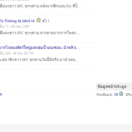
สวัสดี.... น้าๆ ป้าๆ และเพื่อนๆชาว SFC ทุกๆท่าน หลังจากฝึกแบบ Fly ที่บ่ิอ เจเจ พอจะจับจังหวะการส่งส่าย ได้้บ้างแล้ว ก็เริ่มมองหาสถานที่ฝึกซ้อมใหม่อีก ...
y Fishing ณ บ่อเจ เจ
1
ห็น 71 เข้าชม 5,987
สวัสดี.... น้าๆ ป้าๆ และเพื่อนๆชาว SFC ทุกๆท่าน ห่างหายจากการโพสกระทู้ไปเป็นเวลา 1 ปีเต็มๆ แต่ผมไม่ได้ห่างหายไปไหน ยังคงแวะเวียนเข้ามาชม และตอบกระทู้บ...
+++เมื่อเพื่อนต่างวัย..อยากไปลองสัตว์ใหญ่แห่งลุ่มน้ำอเมซอน..น้าหลิวเลยจัดให้+++
1
เห็น 205 เข้าชม 20,734
สวัสดีครับ น้าๆ ป้าๆ และสมาชิกชาว SFC ทุกท่านวันนี้มีทริป มานำเสนอให้เพื่อนๆสมาชิกได้ชมกันอีกครั้ง เนื่องจาก น้องแมน เพื่อนต่างวัย แต่มีอุดมการณ์เ...
ข้อมูลหน้าประมูล
9
Feedback:
58
ประ