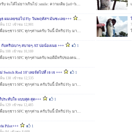
ขอมาต่อกระทู้ใหม่นะครับ จะได้ไม่ยาวเกินไป :smile: ความเดิม [url='http://www.siamfishing.com/board/view.php?tid=665003&onlyuserid=0&begin=...
พุธ ผมเลยขอไป Fly วันพฤหัสฯ มันซะเลย+++
1
ห็น 112 เข้าชม 12,901
สวัสดี.... น้าๆ ป้าๆ และเพื่อนๆชาว SFC ทุกๆท่านครับ วันนี้ มีทริป Fly มาฝากอีกทริป เป็นทริปเมื่อวันพฤหัสฯ บ่อ เจ เจ ลงปลาใหม่วันพุธ เลยขอมาลองสักหน่อย...
กๆ กับทริปเบาๆ สบายๆ AT บ่อน้องเนย +++
1
ห็น 108 เข้าชม 10,169
สวัสดี.... น้าๆ ป้าๆ และเพื่อนๆชาว SFC ทุกๆท่านครับ พอดีมีทริปของคนชอบสไตล์ Fly Fishing กลุ่มเล็กๆ ได้ไปสนุกสนานกับทริปเบาๆ สบายๆ ที่บ่อน้องเนย (บางนา...
ม่ Switch Rod 10' เลยจัดไปที่ เจ เจ +++
1
ห็น 138 เข้าชม 12,535
สวัสดี.... น้าๆ ป้าๆ และเพื่อนๆชาว SFC ทุกๆท่าน ครับวันนี้ มีทริป Fly มาฝากอีกทริป เป็นทริปเมื่อวันเสาร์ที่ผ่านมา ณ บ่อ เจ เจ ผมได้จัดหา คัน Fly ป...
ทีประทับใจ แบบสุด สุด+++
1
ห็น 129 เข้าชม 12,485
สวัสดี.... น้าๆ ป้าๆ และเพื่อนๆชาว SFC ทุกๆท่าน ครับวันนี้ มีทริป Fly มาฝากเป็นอีกทริปที่สนุกมากทริปหนึ่ง ลองตามไปชมกันดูครับ :smile: ...
2 ณ Pilot+++
1
ห็น 94 เข้าชม 8,609