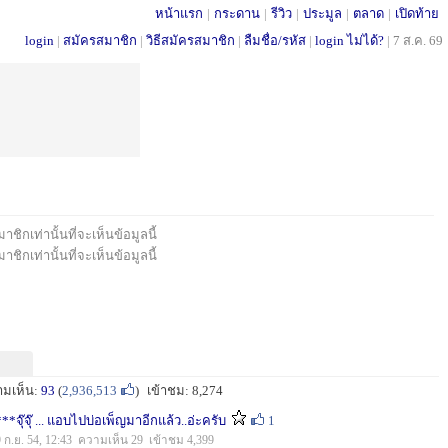
หน้าแรก
|
กระดาน
|
รีวิว
|
ประมูล
|
ตลาด
|
เปิดท้าย
login
|
สมัครสมาชิก
|
วิธีสมัครสมาชิก
|
ลืมชื่อ/รหัส
|
login ไม่ได้?
|
7 ส.ค. 69
ชิกเท่านั้นที่จะเห็นข้อมูลนี้
ชิกเท่านั้นที่จะเห็นข้อมูลนี้
ามเห็น:
93
(
2,936,513
)
เข้าชม: 8,274
***จุ๊จุ๊ ... แอบไปบ่อเพ็ญมาอีกแล้ว..อ่ะครับ
1
9 ก.ย. 54, 12:43 ความเห็น 29 เข้าชม 4,399