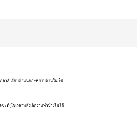
บอร์กลาส์ เรียบด้านนอก+หยาบด้านใน ใช...
จซะที(ใช้เวลาหลังเลิกงานทำบ้่างไม่ได้