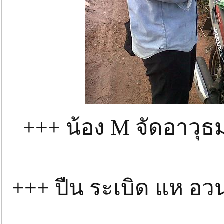
+++ น้อง M จัดอาวุธ
+++ ปืน ระเบิด แห อวน