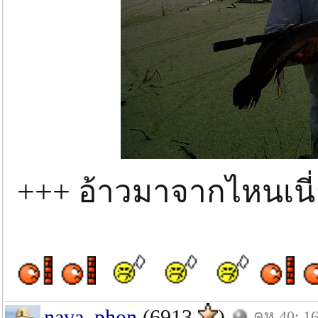
+++ อ้าวมาจากไหนเนี่
nava_phon
(6913
)
คห.40: 16