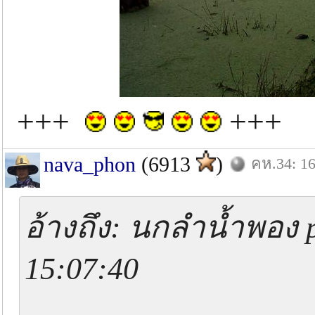
+++
+++
nava_phon
(6913
)
คห.34: 16
อ้างถึง: นกลำน้ำพอง p
15:07:40