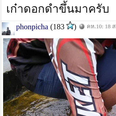
เก๋าดอกดำขึ้นมาครับ
phonpicha
(183
)
คห.10: 18 ส