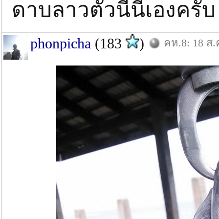
ดาบลาวตัวนี้นี่เองครั
phonpicha
(183
)
คห.8: 18 ส.