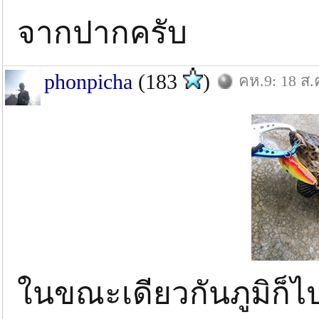
จากปากครับ
phonpicha
(183
)
คห.9: 18 ส.
ในขณะเดียวกันภูมิก็ไป