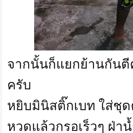
จากนั้นก็แยกย้านกันตี
ครับ
หยิบมินิสติ๊กเบท ใส่ชุ
หวดแล้วกรอเร็วๆ ฝ่าน