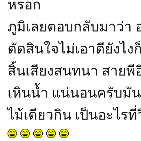
หรอก
ภูมิเลยตอบกลับมาว่า อย
ตัดสินใจไม่เอาตียังไงก
สิ้นเสียงสนทนา สายพีอ
เหินน้ำ แน่นอนครับมันค
ไม้เดียวกิน เป็นอะไรที