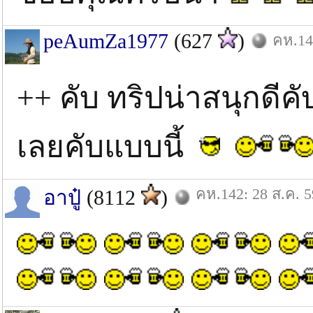
peAumZa1977
(627
)
คห.14
++ คับ ทริปน่าสนุกดีค
เลยคับแบบนี้
คห.142: 28 ส.ค. 5
อาปู๋
(8112
)