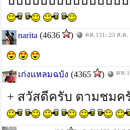
บบบบบบบบบบบบบบบบ
narita
(4636
)
คห.131: 23 ส.ค.
คห.1
เก่งแหลมฉบัง
(4365
)
+ สวัสดีครับ ตามชมค