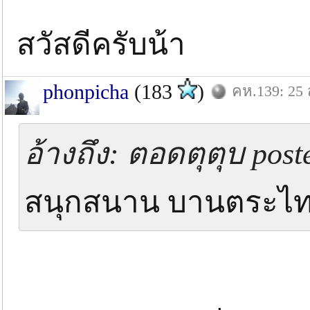
สวัสดีครับน้า
phonpicha
(183
)
คห.139: 25 
อ้างถึง: ตอดตุตุบ post
สนุกสนาน บานตระไ