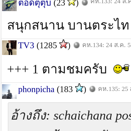
คห.133: 24 ส.ค
ตอดตุตุบ
(23
)
สนุกสนาน บานตระไท
TV3
(1285
)
คห.134: 24 ส.ค. 
+++ 1 ตามชมครับ
phonpicha
(183
)
คห.135: 25 
อ้างถึง: schaichana po