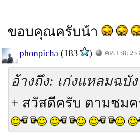
ขอบคุณครับน้า
phonpicha
(183
)
คห.138: 25 
อ้างถึง: เก่งแหลมฉบัง 
+ สวัสดีครับ ตามชมค