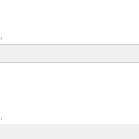
28
28