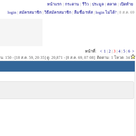
หน้าแรก
|
กระดาน
|
รีวิว
|
ประมูล
|
ตลาด
|
เปิดท้าย
login
|
สมัครสมาชิก
|
วิธีสมัครสมาชิก
|
ลืมชื่อ/รหัส
|
login ไม่ได้?
|
8 ส.ค. 69
หน้าที่:
<
1
|
2
|
3
|
4
|
5
|
6
>
น: 150 - [18 ส.ค. 59, 20:35] ดู: 20,871 - [8 ส.ค. 69, 07:08] ติดตาม: 1 โหวต: 34