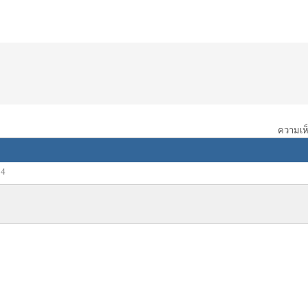
ความเห็
24