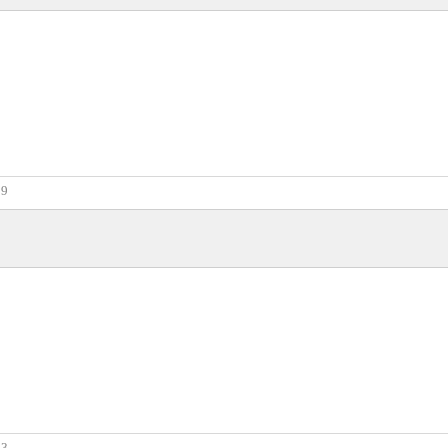
29
43