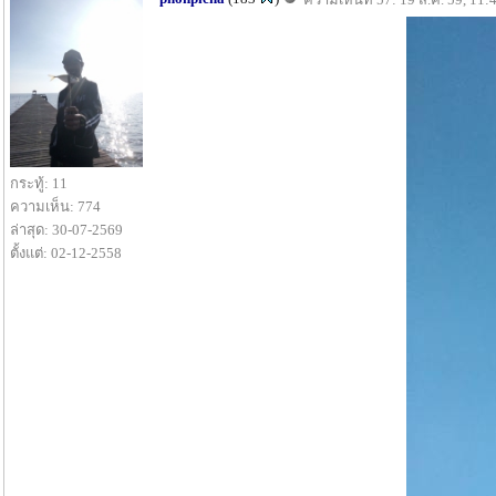
กระทู้: 11
ความเห็น: 774
ล่าสุด: 30-07-2569
ตั้งแต่: 02-12-2558