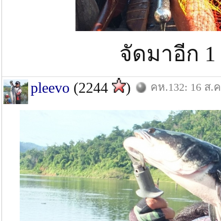
จัดมาอีก 1
pleevo
(2244
)
คห.132: 16 ส.ค