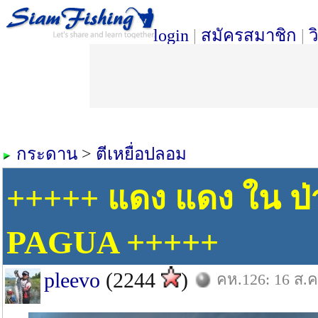
login
|
สมัครสมาชิก
|
ว
กระดาน
>
ตีเหยื่อปลอม
+++++ แดง แดง ใน ป่
PAGUA +++++
pleevo
(2244
)
คห.126: 16 ส.ค