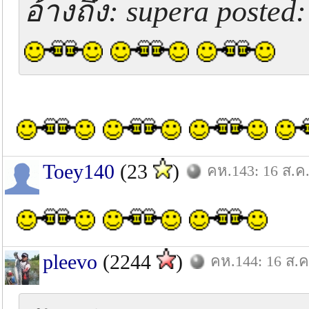
อ้างถึง: supera posted:
Toey140
(23
)
คห.143: 16 ส.ค.
pleevo
(2244
)
คห.144: 16 ส.ค