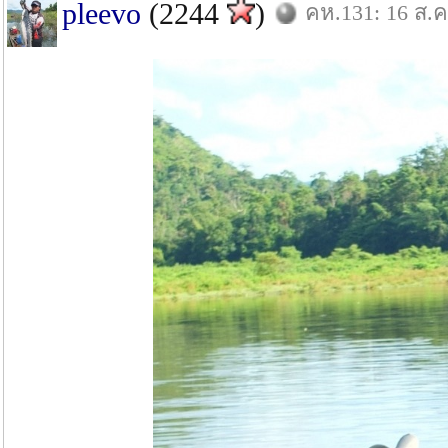
pleevo
(2244
)
คห.131: 16 ส.ค