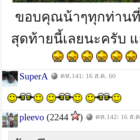
ขอบคุณน้าๆทุกท่านท
สุดท้ายนี้เลยนะครับ แ
SuperA
คห.141: 16 ส.ค. 60
pleevo
(2244
)
คห.142: 16 ส.ค