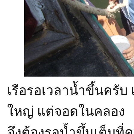
เรือรอเวลาน้ำขึ้นครับ เ
ใหญ่ แต่จอดในคลอง
จึงต้องรอน้ำขึ้นเต็มที