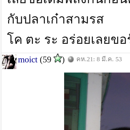
กับปลาเก๋าสามรส
โค ตะ ระ อร่อยเลยขอร
moict
(59
)
คห.21: 8 มี.ค. 53