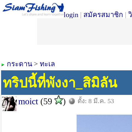
login
|
สมัครสมาชิก
|
ว
กระดาน
>
ทะเล
ทริปนี้ที่พังงา_สิมิลัน
moict
(59
)
ตั้ง: 8 มี.ค. 53