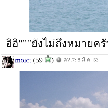
อิอิ"""ยังไม่ถึงหมายคร
moict
(59
)
คห.7: 8 มี.ค. 53