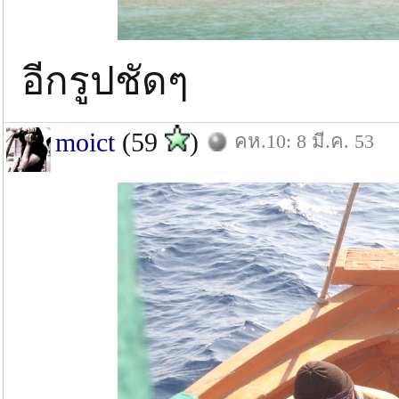
อีกรูปชัดๆ
moict
(59
)
คห.10: 8 มี.ค. 53