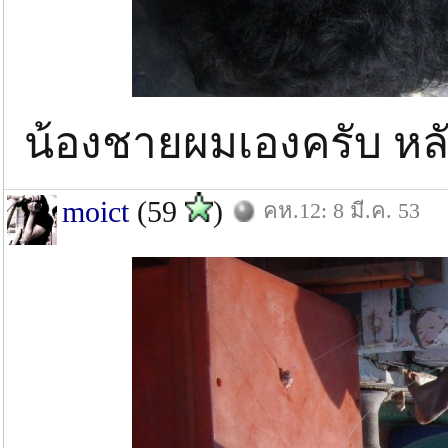
น้องชายผมเองครับ หลับ
moict
(59
)
คห.12: 8 มี.ค. 53