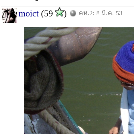
moict
(59
)
คห.2: 8 มี.ค. 53