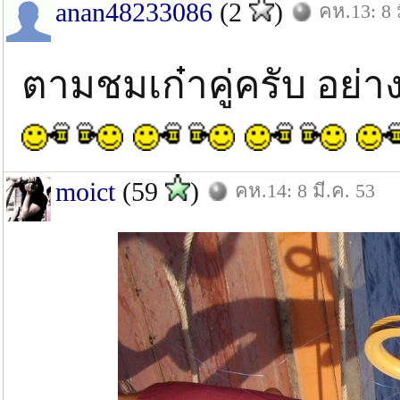
anan48233086
(2
)
คห.13: 8 
ตามชมเก๋าคู่ครับ อย่าง
moict
(59
)
คห.14: 8 มี.ค. 53