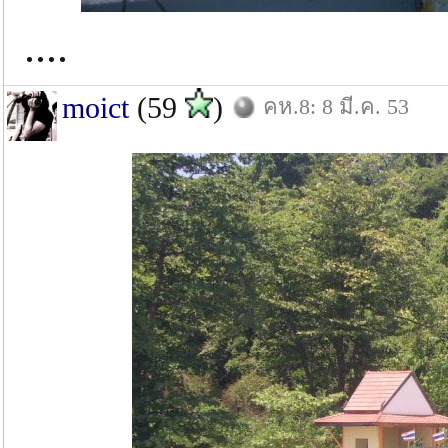
....
moict
(59
)
คห.8: 8 มี.ค. 53