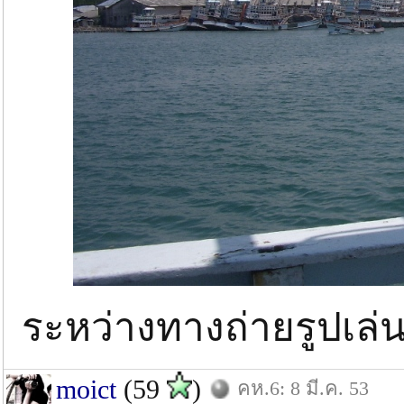
ระหว่างทางถ่ายรูปเล่น
moict
(59
)
คห.6: 8 มี.ค. 53