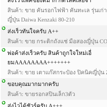
ส่งไว แพ็คของดีมาก กดไลค์เลยจ้า
สินค้า: ขาย คันรอกไฟฟ้า คันทะเล รุ่นเก
ญี่ปุ่น Daiwa Kenzaki 80-210
ส่งเร็วทันใจครับ A++
สินค้า: ขาย กระติกถังแช่ มือสองญี่ปุ่น
พ่อค้าส่งเร็วครับ สินค้าถูกใจใหม่เอื่
ยมAAAAAAAA+++++++
สินค้า: ขาย เตาแก๊สกระป๋อง ปิคนิคญี่ปุ
ขอบคุณมากมากครับ
สินค้า: ขายรอกสปินเล็ก3ตัว
ส่งไวได้ชัวร์ครับ A+++