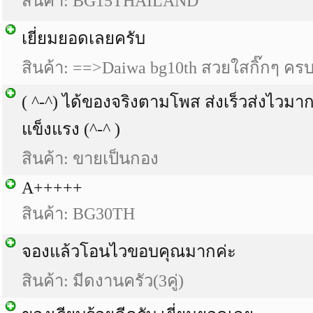
สินค้า: BG15THAILAND
เยี่ยมยอดเลยครับ
สินค้า: ==>Daiwa bg10th สวยใสกิ๊กๆ คร
( ^-^) ได้ของจริงตามโพส ส่งเร็วส่งไวม
แข็งแรง (^-^ )
สินค้า: ขายเป็นกอง
A+++++
สินค้า: BG30TH
จองแล้วโอนไวขอบคุณมากค่ะ
สินค้า: มีดงานครัว(3คู่)