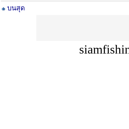
บนสุด
siamfish