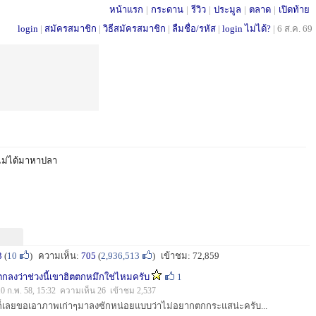
หน้าแรก
|
กระดาน
|
รีวิว
|
ประมูล
|
ตลาด
|
เปิดท้าย
login
|
สมัครสมาชิก
|
วิธีสมัครสมาชิก
|
ลืมชื่อ/รหัส
|
login ไม่ได้?
|
6 ส.ค. 69
ไม่ได้มาหาปลา
3
(
10
)
ความเห็น:
705
(
2,936,513
)
เข้าชม: 72,859
ตกลงว่าช่วงนี้เขาฮิตตกหมึกใช่ไหมครับ
1
10 ก.พ. 58, 15:32 ความเห็น 26 เข้าชม 2,537
ก็เลยขอเอาภาพเก่าๆมาลงซักหน่อยแบบว่าไม่อยากตกกระแสน่ะครับ...