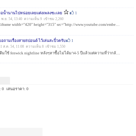
รอน้ำนานไปหน่อยเลยแต่งเพลงซะเลย
1
4 พ.ย. 54, 13:40 ความเห็น 9 เข้าชม 2,260
<iframe width="420" height="315" src="http://www.youtube.com/embed/db-UV4GRCZc" frameborder="0" allowfullsc...
ขอถามเรื่องสาย8ปอนด์ ไว้เล่นสะปิ๋วครับ
1
31 ส.ค. 54, 11:08 ความเห็น 8 เข้าชม 1,550
เดิมใช้ fenwick nightline หลังๆหาซื้อไม่ได้มา4-5 ปีแล้วแต่ความที่ว่ากลัวขาดตลาดเลยซื้อตุนไว้ หลายสิบม้วนเจอที่ไหนซื้อเมื่อนั้น ตอนนี้ไม่มีใช้แล้วเลย...
 0
เสนอราคา: 0