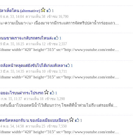
ปลาเห็ดโคน (alternative)
1
16 ธ.ค. 53, 14:04 ความเห็น 58 เข้าชม 16,790
<u>ความเป็นมา</u> เนื่องมาจากมีกระแสการจัดทริปปลาน้ำกร่อยแถวๆแถบชายทะเลบางขุนเทียน โคกขาม พันท้าย อยู่บ่อยครั้ง ทั้งทริปปลากระพง ปลากุเลา...
ถนนขาดเราจะกลับรถตรงไหนล่ะ
1
19 มี.ค. 55, 16:25 ความเห็น 12 เข้าชม 2,557
<iframe width="420" height="315" src="http://www.youtube.com/embed/5jyZQHKc4WU" frameborder="0" allowfullsc...
รถล้อหน้าหลุดแต่ยังขับไปได้เก่งแท้เหลา
1
23 มี.ค. 55, 14:35 ความเห็น 10 เข้าชม 3,711
<iframe width="420" height="315" src="http://www.youtube.com/embed/8Q0pLdOG3Z8" frameborder="0" allowfullsc...
รอยอะไรบนฝากระโปรงรถ
1
6 ก.พ. 55, 11:37 ความเห็น 18 เข้าชม 3,290
รถคันนี้เอาไปจอดหนีน้ำไว้เดือนกว่าๆ โชคดีที่น้ำท่วมไม่ถึง แต่รอยที่ฝากระโปรงรถนี่สิครับทื่ทำให้หลายๆคน งงไปตามๆกัน จะว่า รอยพญานาคแบบที่เห็นในทีวี ก็...
เทคนิคหลอกจับ น.ของน้องเมียแบบเนียนๆ
1
24 พ.ย. 54, 14:58 ความเห็น 25 เข้าชม 7,550
<iframe width="420" height="315" src="http://www.youtube.com/embed/6eCZkyBeU20" frameborder="0" allowfullsc...