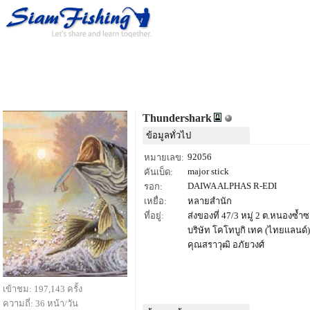
Thundershark
ข้อมูลทั่วไป
92056
หมายเลข:
major stick
คันเบ็ด:
DAIWA ALPHAS R-EDI
รอก:
เหยื่อ:
หลายสำนัก
ที่อยู่:
ส่งของที่ 47/3 หมู่ 2 ต.หนองซ้ำซ
บริษัท โคโทบูกิ เทค (ไทยเเลนด์)
คุณสราวุฒิ อภัยวงศ์
เข้าชม: 197,143 ครั้ง
ความถี่: 36 หน้า/วัน