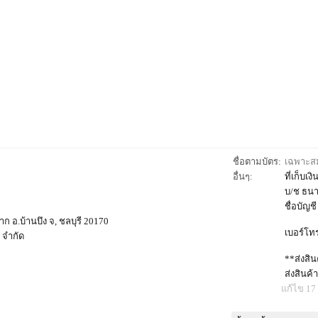
ชื่อตามบัตร:
เฉพาะสมา
อื่นๆ:
ที่เก็บเงิ
บ/ช ธนา
ชื่อบัญช
าก อ.บ้านบึง จ, ชลบุรี 20170
เบอร์โท
 จำกัด
**ส่งสินค
ส่งสินค้า
แก้ไข 17 