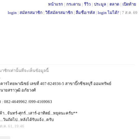
หน้าแรก
|
กระดาน
|
รีวิว
|
ประมูล
|
ตลาด
|
เปิดท้าย
login
|
สมัครสมาชิก
|
วิธีสมัครสมาชิก
|
ลืมชื่อ/รหัส
|
login ไม่ได้?
|
7 ส.ค. 69
ชิกเท่านั้นที่จะเห็นข้อมูลนี้
น
คารไทยพาณิชย์ เลขที่ 407-824936-5 สาขาบิ๊กซีชลบุรี ออมทรัพย์
ี นายสราวุฒิ อภัยวงศ์
ร : 082-4649962 /099-4169063
้า...จันทร์-ศุกร์...เสาร์-อาทิตย์...หยุดนะครับ**
...วันถัดไป...หลังได้รับแจ้ง...ครับ
ต.ค. 61, 19:46