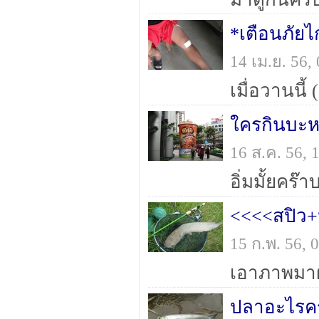
*เตือนภัยไ
14 เม.ย. 56
ใครกินบะหมี่
16 ส.ค. 56,
อิ่มมั้ยคร
<<<<สปิว
15 ก.พ. 56,
เอาภาพมา
ปลาอะไรค