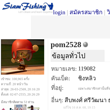
login
|
สมัครสมาชิก
|
ว
pom2528
ข้อมูลทั่วไป
119082
หมายเลข:
คันเบ็ด:
ชิงหลิว
เข้าชม: 100,965 ครั้ง
ความถี่: 20 หน้า/วัน
ที่อยู่:
เฉพาะสมาชิกเท่านั้นที่จ
ล่าสุด: 26-03-2569, 20:16:20
ตั้งแต่: 02-07-2555, 20:26:29
อื่นๆ:
สืบพงศ์ ศรีวัฒนา 
มีสมาชิกติดตาม 53 ท่าน
แก้ไข 16 ส.ค. 68, 19:15