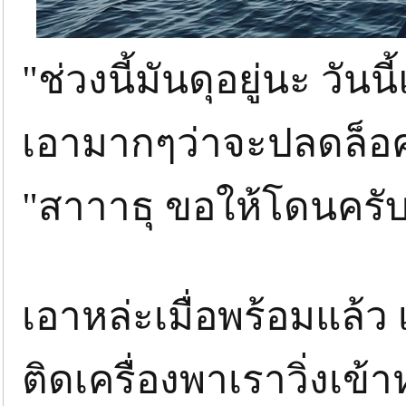
"ช่วงนี้มันดุอยู่นะ วัน
เอามากๆว่าจะปลดล็อ
"สาาาธุ ขอให้โดนคร
เอาหล่ะเมื่อพร้อมแล้ว 
ติดเครื่องพาเราวิ่งเข้