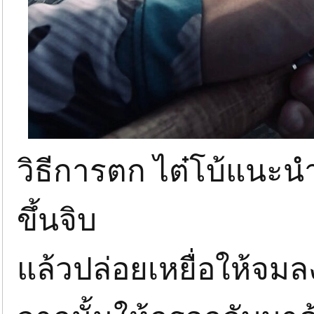
วิธีการตก ไต๋โบ้แนะนำ
ขึ้นจิบ
แล้วปล่อยเหยื่อให้จมล