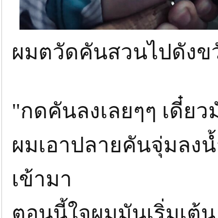
ผมตวัดคันสวนไปดังขว
"กดคันลงเลยๆๆ เดี๋ยว
ผมเอาปลายคันจุ่มลงน้ำ
เข้ามา
ตอนนี้ใจผมมันเริ่มเต้