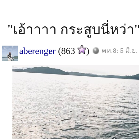
"เอ้าาาา กระสูบนี่หว่า
aberenger
(863
)
คห.8: 5 มิ.ย.