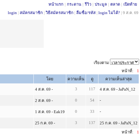
หน้าแรก
|
กระดาน
|
รีวิว
|
ประมูล
|
ตลาด
|
เปิดท้าย
login
|
สมัครสมาชิก
|
วิธีสมัครสมาชิก
|
ลืมชื่อ/รหัส
|
login ไม่ได้?
|
9 ส.ค. 69
เรียงตาม
หน้าที่:
1
โดย
ความเห็น
ดู
ความเห็นล่าสุด
3
117
4 ส.ค. 69 -
4 ส.ค. 69 - JaPaN_12
0
54
-
2 ส.ค. 69 -
0
33
-
1 ส.ค. 69 - Eak19
3
137
25 ก.ค. 69 -
25 ก.ค. 69 - JaPaN_12
หน้าที่:
1