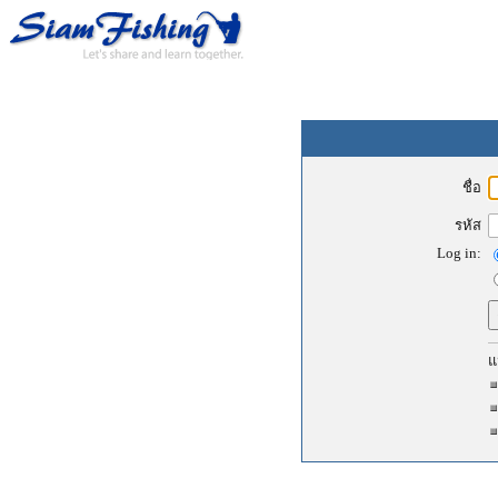
ชื่อ
รหัส
Log in:
แ