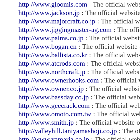
http://www.gloomis.com
: The official web
http://www.jackson.jp
: The official websit
http://www.majorcraft.co.jp
: The official w
http://www.jiggingmaster-ag.com
: The offi
http://www.palms.co.jp
: The official websi
http://www.bogan.cn
: The official websi
http://www.ballista.co.kr
: The official we
http://www.atcrods.com
: The official webs
http://www.northcraft.jp
: The official we
http://www.ownerhooks.com
: The officia
http://www.owner.co.jp
: The official web
http://www.bassday.co.jp
: The official web
http://www.geecrack.com
: The official 
http://www.omoto.com.tw
: The official 
http://www.smith.jp
: The official website
http://valleyhill.taniyamashoji.co.jp
: The of
http://www.yamaria.co.jp
: The official we