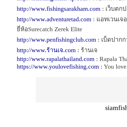
http://www.fishingsarakham.com
: เว็บตก
http://www.adventuretad.com
: แอทเวนเจอร
ยี่ห้อSurecatch Zerek Elite
http://www.penfishingclub.com
: เบ็ดปากก
http://www.ร้านเจ.com
: ร้านเจ
http://www.rapalathailand.com
: Rapala Th
https://www.youlovefishing.com
: You love
siamfis