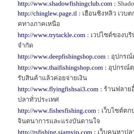
http://www.shadowfishingclub.com
: Shado
http://chinglew.page.tl
: เฮือนชิงหลิว เวบ
คทางภาคเหนือ
http://www.trytackle.com
: เวปไซด์ของบริษั
จำกัด
http://www.deepfishingshop.com
: อุปกรณ
http://www.thaifishingshop.com
: อุปกรณ์ต
รับสินค้าแล้วค่อยจ่ายเงิน
http://www.flyingfishsai3.com
: ร้านฟลายอ
ปลาทั่วประเทศ
http://www.fishesfishing.com
: เว็บไซต์ตก
จินตนาการและแรงบันดานใจ
http://rsfishing.siamvip.com
: เว็บคนหาปล