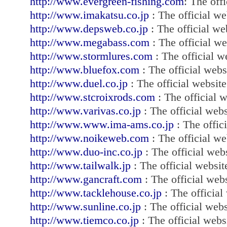
http://www.evergreen-fishing.com
: The off
http://www.imakatsu.co.jp
: The official 
http://www.depsweb.co.jp
: The official we
http://www.megabass.com
: The official w
http://www.stormlures.com
: The official w
http://www.bluefox.com
: The official webs
http://www.duel.co.jp
: The official websi
http://www.stcroixrods.com
: The official 
http://www.varivas.co.jp
: The official webs
http://www.www.ima-ams.co.jp
: The offic
http://www.noikeweb.com
: The official w
http://www.duo-inc.co.jp
: The official we
http://www.tailwalk.jp
: The official websit
http://www.gancraft.com
: The official w
http://www.tacklehouse.co.jp
: The offici
http://www.sunline.co.jp
: The official we
http://www.tiemco.co.jp
: The official web