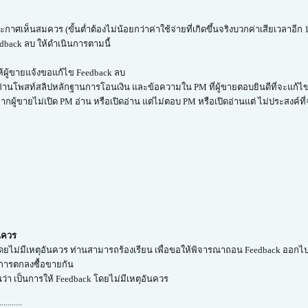
กาศเห็นสมควร (ขั้นต่ำต้องไม่น้อยกว่าค่าใช้จ่ายที่เกิดขึ้นจริงบวกค่าเสียเวลาอี
dback ลบ ให้ดำเนินการตามนี้
้ผู้ขายแจ้งขอแก้ไข Feedback ลบ
ท่านโพสท์สลิปหลักฐานการโอนเงิน และข้อความใน PM ที่ผู้ขายตอบยินดีที่จะแก้ไข
กผู้ขายไม่เปิด PM อ่าน หรือเปิดอ่าน แต่ไม่ตอบ PM หรือเปิดอ่านแต่ ไม่ประสงค์ที่
ันควร
โดยไม่มีเหตุอันควร ท่านสามารถร้องเรียน เพื่อขอให้พิจารณาถอน Feedback ออกไปไ
ำการตกลงซื้อขายกัน
็นว่า เป็นการให้ Feedback โดยไม่มีเหตุอันควร
...........