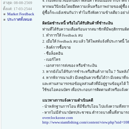
4. เรื่องที่เกี่ยวข้องกับสภาพสินค้า ทั้งนี้เนื่องจ
ล่าสุด: 08-08-2569
หากผมวินิจฉัยโดยยึดความเห็นหรือภาพถ่ายของผู้ซื้อ 
ตั้งแต่: 17-03-2544
ผู้ซื้อก็จะแย้งเช่นกันว่า ทำไมจึงฟังความข้างเดียว อย่
Market Feedback
ประกาศทั้งหมด
ผิดนัดชำระหนี้ หรือไม่ได้รับสินค้าที่ชำระเงิน
ท่านที่ได้รับความเดือดร้อนจากสมาชิกที่มีพฤติกรรมผิด
1. ทำการให้ Feedback ลบ
2. เมื่อให้ Feedback ลบ แล้ว ให้โพสท์แจ้งที่ประกาศนี้ 
- ลิงค์การซื้อขาย
- ชื่อล็อคอิน
- เบอร์โทร
- เอกสารการส่งของ หรือชำระเงิน
3. หากยังไม่ได้รับการชำระหรือสินค้าภายใน 7 วันหลังให
4. หากพิจารณาแล้ว มีเหตุอันควรเชื่อได้ว่า มีเจตนาที่
และท่านสามารถขอข้อมูลส่วนตัวที่มีอยู่ฐานข้อมูลได้
ใช้ขอไอคอนบัตร เพื่อประกอบการติดตามตัวหรือแจ้งค
แนวทางการแจ้งความดำเนินคดี
- นำหลักฐานการโอน ที่มีชื่อรับโอน ไปแจ้งความที่สถาน
- หากไม่มีสำเนาบัตรประชาชน ตำรวจบางพื้นที่สามารถ
overclockzone.com
http://www.siamfishing.com/content/view.php?nid=10