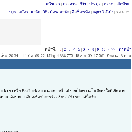
หน้าแรก
|
กระดาน
|
รีวิว
|
ประมูล
|
ตลาด
|
เปิดท้าย
login
|
สมัครสมาชิก
|
วิธีสมัครสมาชิก
|
ลืมชื่อ/รหัส
|
login ไม่ได้?
|
8 ส.ค. 69
หน้าที่:
1
|
2
|
3
|
4
|
5
|
6
|
7
|
8
|
9
|
10
>
>>
ทุกหน้า
ห็น: 20,341 - [4 ส.ค. 69, 22:45] ดู: 4,338,775 - [8 ส.ค. 69, 17:56] ติดตาม: 3 ท่าน
ack เทา หรือ Feedback ลบ ตามแต่กรณี แต่หากเป็นความไม่พึงพอใจที่เกิดจาก
ท่านแจ้งรายละเอียดเพื่อทำการร้องเรียนได้ที่ประกาศนี้ครับ