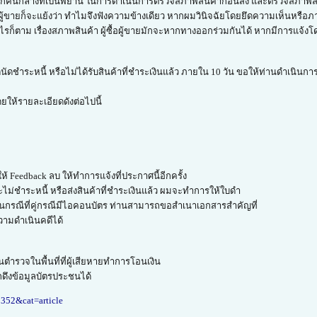
ากปราศจากคนกลางที่เป็นพยาน ในการดำเนินการตรวจสภาพสินค้าก่อนส่ง และตรวจสภาพ
ผู้ขายก็จะแย้งว่า ทำไมจึงฟังความข้างเดียว หากผมวินิจฉัยโดยยึดความเห็นหรือภ
างไรก็ตาม เรื่องสภาพสินค้า ผู้ซื้อผู้ขายมักจะหากทางออกร่วมกันได้ หากมีการแจ้งโด
นัดชำระหนี้ หรือไม่ได้รับสินค้าที่ชำระเงินแล้ว ภายใน 10 วัน ขอให้ท่านดำเนินกา
โดยให้รายละเอียดดังต่อไปนี้
้ Feedback ลบ ให้ทำการแจ้งที่ประกาศนี้อีกครั้ง
จะไม่ชำระหนี้ หรือส่งสินค้าที่ชำระเงินแล้ว ผมจะทำการให้ใบดำ
 ในกรณีที่คู่กรณีมีไอคอนบัตร ท่านสามารถขอสำเนาเอกสารสำคัญที่
วามดำเนินคดีได้
ตำรวจในพื้นที่ที่ผู้เสียหายทำการโอนเงิน
ดึงข้อมูลบัตรประชนได้
8352&cat=article