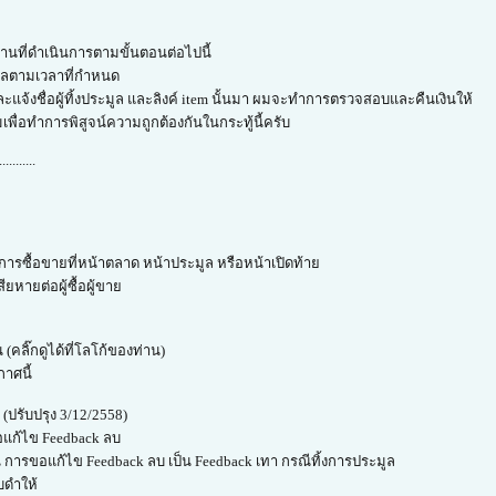
่านที่ดำเนินการตามขั้นตอนต่อไปนี้
มูลตามเวลาที่กำหนด
ะแจ้งชื่อผู้ทิ้งประมูล และลิงค์ item นั้นมา ผมจะทำการตรวจสอบและคืนเงินให้
ผมเพื่อทำการพิสูจน์ความถูกต้องกันในกระทู้นี้ครับ
...........
ารซื้อขายที่หน้าตลาด หน้าประมูล หรือหน้าเปิดท้าย
ยหายต่อผู้ซื้อผู้ขาย
(คลิ๊กดูได้ที่โลโก้ของท่าน)
กาศนี้
ปรับปรุง 3/12/2558)
รขอแก้ไข Feedback ลบ
 การขอแก้ไข Feedback ลบ เป็น Feedback เทา กรณีทิ้งการประมูล
บดำให้