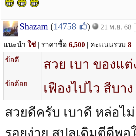
Shazam
(
14758
)
21 พ.ย. 68
แนะนำ
ใช่
| ราคาซื้อ
6,500
| คะแนนรวม
8
ข้อดี
สวย เบา ของแต่
ข้อด้อย
เฟืองไปไว สีบาง
สวยดีครับ เบาดี หล่อไม
รอยง่าย สปูลเดิมตีดีพอใ