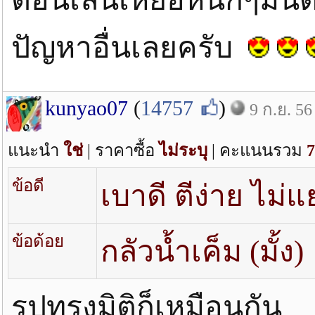
ปัญหาอื่นเลยครับ
kunyao07
(
14757
)
9 ก.ย. 56
แนะนำ
ใช่
| ราคาซื้อ
ไม่ระบุ
| คะแนนรวม
7
ข้อดี
เบาดี ตีง่าย ไม่แ
ข้อด้อย
กลัวน้ำเค็ม (มั้ง)
รูปทรงมิติก็เหมือนกัน