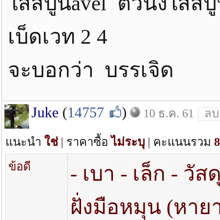
ใส่สปูนavel ตัวนึงใส่สป
เบ็ดเวท 2 4
จะบอกว่า บรรเจิด
Juke
(
14757
)
10 ธ.ค. 61
ลบ
แนะนำ
ใช่
| ราคาซื้อ
ไม่ระบุ
| คะแนนรวม
8
ข้อดี
- เบา - เล็ก - วั
ฝั่งมือหมุน (หาย