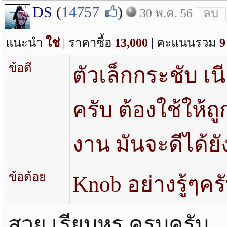
DS
(
14757
)
30 พ.ค. 56
ลบ
แนะนำ
ใช่
| ราคาซื้อ
13,000
| คะแนนรวม
9
ข้อดี
ตัวเล็กกระชับ เน
ครับ ต้องใช้ให้ถ
งาน มันจะดีได้ยั
ข้อด้อย
Knob อย่างรู้ๆคร
สวย เรียบหรู ครบครับ