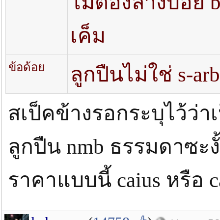
ไม่ต้องล้างบ่อย 
เค็ม
ข้อด้อย
ลูกปืนไม่ใช่ s-arb
สเป็คข้างรอกระบุไว้ว่า
ลูกปืน nmb ธรรมดาซะงั
ราคาแบบนี้ caius หรือ 