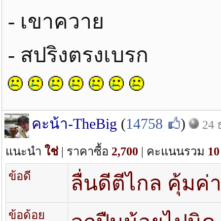
- เขาควาย
- สปริงตรงเบรก
คะน้า-TheBig
(
14758
)
24 
แนะนำ
ใช่
| ราคาซื้อ
2,700
| คะแนนรวม
10
ข้อดี
ลื่นดีตีไกล คุ้มค่
ข้อด้อย