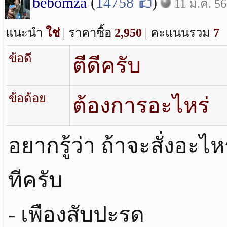
bebomza
(
14758
)
11 ม.ค. 56
แนะนำ
ใช่
| ราคาซื้อ
2,950
| คะแนนรวม
7
ข้อดี
ตีดีครับ
ข้อด้อย
ต้องการอะไหร่
อยากรู้ว่า ถ้าจะสั่งอะไห
ทีครับ
- เพืองสับปะรด