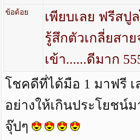
ข้อด้อย
เพียบเลย ฟรีสปูล
รู้สึกตัวเกลี่ยส
เข้า......ดีมาก 55
โชคดีที่ได้มือ 1 มาฟรี 
อย่างให้เกินประโยชน์มา
จุ๊ปๆ