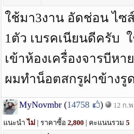
ใช้มา3งาน อัดช่อน ไซส
1ตัว เบรคเนียนดีครับ 
เข้าห้องเครื่องจารบีหา
ผมทำน็อตสกรูฝาข้างรู
MyNovmbr
(
14758
)
12 ก.พ
แนะนำ
ไม่
| ราคาซื้อ
2,800
| คะแนนรวม
5