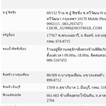
ช.อู๋ ฟิชชิ่ง
69/152 ร้าน ช.อู๋ ฟิชชิ่ง ซ.ทวีวัฒนา
ทวีวัฒนา กรุงเทพฯ 10170 Mobile Pho
9992115 , 083-2937473
CHOR_AU999@HOTMAIL.COM
ชรัฎช็อป
1776/7 ซ.พระแม่มารี, ถ.จันทร์, แขวงท
กทม; 674-8715
ชอบน้ำฟิชชิ่งช็อป
ร้านอยู่ที่สวนจตุจักรฝั่งตรงข้ามพิพิธภ
ตั้งแต่เวลา 09.00น.-18.00น. ติดต่อสอบ
086-5167455
ชิงหลิว บางขุนเทียน
80/309 ถ.บางขุนเทียน, แขวงแสมดำ, 
899-8712
ชิงหลิว มีนบุรี
159/8 ถ.สุขาภิบาล 2, มีนบุรี, กทม; 51
ซีเกมส์สปอร์ต
661-663 ข้างที่จอดรถโรบินสัน, ถ.ลาดห
2704