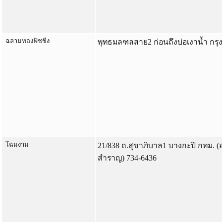
ฉลามทองฟิชชิ่ง
พุทธมลฑลสาย2 ก่อนถึงบ่อเงาน้ำ กรุ
โฉมงาม
21/838 ถ.สุขาภิบาล1 บางกะปิ กทม. (
สำราญ) 734-6436