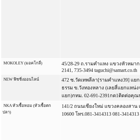
MOKOLEY (มอคโกลี่)
45/28-29 ถ.รามคำแหง แขวงหัวหมาก 
2141, 735-3494 taguchi@samart.co.th
NEW ฟิชชิ่งออนไลน์
472 ซ.วัดเทพลีลา[รามคำแหง39] แยกถ
ธรรม ข.วังทองหลาง (เลยสี่แยกแหน่ง
แยก)กทม. 02-691-2391กด1ติดต่อคุณบ
NKA หัวเชื้อหอม (หัวเชื้อตก
141/2 ถนนเชียงใหม่ แขวงคลองสาน
ปลา)
10600 โทร.081-3414313 081-3414313