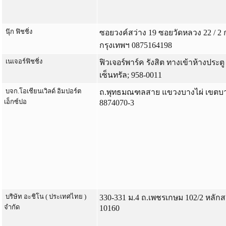
นุ๊ก ฟิชชิ่ง
ซอยวงค์สว่าง 19 ซอยวัดหลวง 22 / 
กรุงเทพฯ 0875164198
เนเจอร์ฟิชชิ่ง
ฟิวเจอร์พาร์ค รังสิต ทางเข้าห้างประตู B
เซ็นทรัล; 958-0011
บจก.โอเชียนเวิลด์ อิมปอร์ต
ถ.พุทธมณฑลสาย แขวงบางไผ่ เขตบา
เอ็กซ์ปอ
8874070-3
บริษัท อะชิโน ( ประเทศไทย )
330-331 ม.4 ถ.เพชรเกษม 102/2 หลัก
จำกัด
10160