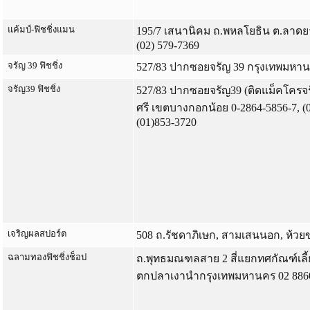
แค้มป์-ฟิชชิ่งแมน
195/7 เสนานิคม ถ.พหลโยธิน ต.ลาดยา
(02) 579-7369
จรัญ 39 ฟิชชิ่ง
527/83 ปากซอยจรัญ 39 กรุงเทพมหา
จรัญ39 ฟิชชิ่ง
527/83 ปากซอยจรัญ39 (ติดแม็คโครจ
ศรี เขตบางกอกน้อย 0-2864-5856-7, (
(01)853-3720
เจริญผลสปอร์ต
508 ถ.รัชดาภิเษก, สามเสนนอก, ห้วย
ฉลามทองฟิชชิ่งช็อป
ถ.พุทธมณฑลสาย 2 สี่แยกทศกัณฑ์เลี้
ตกปลาเงานำกรุงเทพมหานคร 02 886