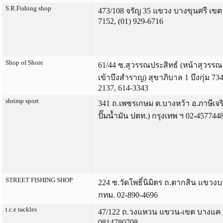
S.R.Fishing shop
473/108 จรัญ 35 แขวง บางขุนศรี เข
7152, (01) 929-6716
Shop of Shore
61/44 ซ.สุวรรณประสิทธ์ (หน้าสุวรร
เข้าบึงสำราญ) สุขาภิบาล 1 บึงกุ่ม 734
2137, 614-3343
shrimp sport
341 ถ.เพชรเกษม ต.บางหว้า อ.ภาษีเจร
ปั๊มน้ำมัน ปตท.) กรุงเทพ ฯ 02-457744
STREET FISHING SHOP
224 ซ.วัดโพธิ์นิมิตร ถ.ตากสิน แขวงบาง
กทม. 02-890-4696
t.c.e tackles
47/122 ถ.วงแหวน แขวน-เขต บางแค 
0814780708