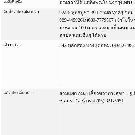
ตงติงฟิชชิ่ง
ตรงสถานีดับเพลิงพระโขนงกรุงเทพ 0
ต้นน้ำ อุปกรณ์ตกปลา
92/96 พุทธบูชา 39 บางมด ทุ่งครุ กท
089-4459261ม089-7779567 เข้าไปใน
ประมาณ 100 เมตร แวะมาเยี่ยมชม แน
ตกปลาและอื่นๆ ได้ครับ
เต่า ตกปลา
543 หลักสอง บางแคกทม. 016927496
แต้ อุปกรณ์ตกปลา
สามแยก กม.8 เลี้ยวขวาทางสุขา 1 ยูเ
ซ.อมรวิวัฒน์ กทม (06) 321-5951