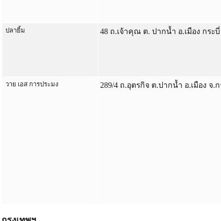
ปลายิ้ม
48 ถ.เจ้าคุณ ต. ปากน้ำ อ.เมือง กระบี
วาย เอส การประมง
289/4 ถ.อุตรกิจ ต.ปากน้ำ อ.เมือง จ.ก
กรุงเทพฯ