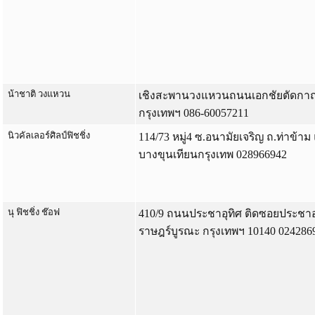
น้าชาติ วงแหวน
เชิงสะพานวงแหวนถนนเอกชัยตัดก
กรุงเทพฯ 086-60057211
นิวคัลเลอร์ศิลป์ฟิชชิ่ง
114/73 หมู่4 ซ.อนามัยเจริญ ถ.ท่าข้
บางขุนเทียนกรุงเทพ 028966942
นุ ฟิชชิ่ง ช๊อฟ
410/9 ถนนประชาอุทิศ ติดซอยประชาอุ
ราษฎร์บูรณะ กรุงเทพฯ 10140 024286