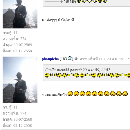
++++++++ผ่านเลยๆ
มาต่อๆๆๆ ยังไม่จบที
กระทู้: 11
ความเห็น: 774
ล่าสุด: 30-07-2569
ตั้งแต่: 02-12-2558
phonpicha
(183
)
ความเห็นที่ 113: 20 ส.ค. 59, 12
อ้างถึง: nicin55 posted: 20 ส.ค. 59, 11:57
ขอบคุณครับน้า
กระทู้: 11
ความเห็น: 774
ล่าสุด: 30-07-2569
ตั้งแต่: 02-12-2558