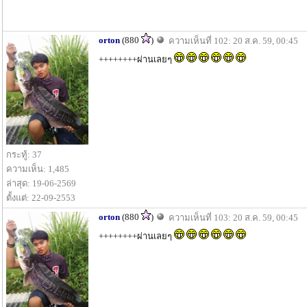
orton
(880
)
ความเห็นที่ 102: 20 ส.ค. 59, 00:45
++++++++ผ่านเลยๆ
กระทู้: 37
ความเห็น: 1,485
ล่าสุด: 19-06-2569
ตั้งแต่: 22-09-2553
orton
(880
)
ความเห็นที่ 103: 20 ส.ค. 59, 00:45
++++++++ผ่านเลยๆ