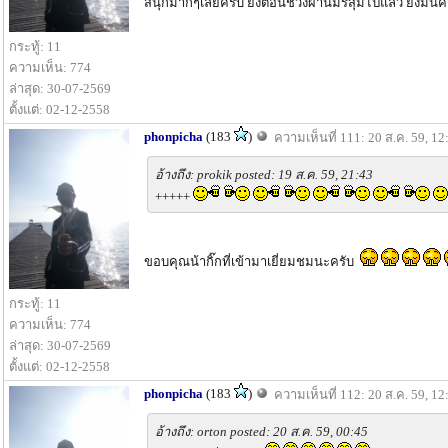
สนุกมากๆเลยครับ ยิ่งตอนช่วงผ่านมรสุมไปแล้ว ยิ่งมันค
กระทู้: 11
ความเห็น: 774
ล่าสุด: 30-07-2569
ตั้งแต่: 02-12-2558
phonpicha
(183
)
ความเห็นที่ 111: 20 ส.ค. 59, 12
อ้างถึง: prokik posted: 19 ส.ค. 59, 21:43
+++++
ขอบคุณน้ากิ๊กที่เข้ามาเยี่ยมชมนะครับ
กระทู้: 11
ความเห็น: 774
ล่าสุด: 30-07-2569
ตั้งแต่: 02-12-2558
phonpicha
(183
)
ความเห็นที่ 112: 20 ส.ค. 59, 12
อ้างถึง: orton posted: 20 ส.ค. 59, 00:45