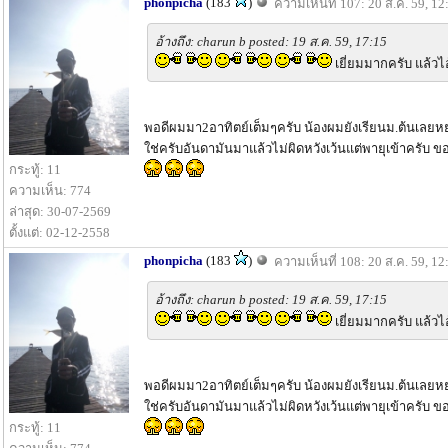
phonpicha
(183
)
ความเห็นที่ 107: 20 ส.ค. 59, 12
อ้างถึง: charun b posted: 19 ส.ค. 59, 17:15
เยี่ยมมากครับ แล้วไอ
พอดีผมมา2อาทิตย์เต็มๆครับ น้องผมยังเรียนม.ต้นเลยห
ใช่ครับอันดามันมาแล้วไม่ผิดหวังเว้นแต่พายุเข้าครับ 
กระทู้: 11
ความเห็น: 774
ล่าสุด: 30-07-2569
ตั้งแต่: 02-12-2558
phonpicha
(183
)
ความเห็นที่ 108: 20 ส.ค. 59, 12
อ้างถึง: charun b posted: 19 ส.ค. 59, 17:15
เยี่ยมมากครับ แล้วไอ
พอดีผมมา2อาทิตย์เต็มๆครับ น้องผมยังเรียนม.ต้นเลยห
ใช่ครับอันดามันมาแล้วไม่ผิดหวังเว้นแต่พายุเข้าครับ 
กระทู้: 11