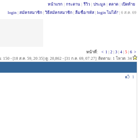
หน้าแรก
|
กระดาน
|
รีวิว
|
ประมูล
|
ตลาด
|
เปิดท้าย
login
|
สมัครสมาชิก
|
วิธีสมัครสมาชิก
|
ลืมชื่อ/รหัส
|
login ไม่ได้?
|
6 ส.ค. 69
หน้าที่:
<
1
|
2
|
3
|
4
|
5
|
6
>
 150 - [18 ส.ค. 59, 20:35] ดู: 20,862 - [31 ก.ค. 69, 07:27] ติดตาม: 1 โหวต: 34
1