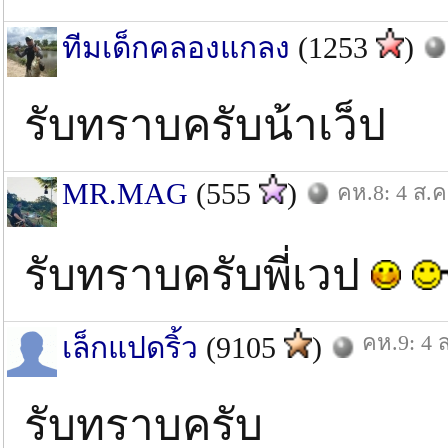
ทีมเด็กคลองแกลง
(1253
)
รับทราบครับน้าเว็ป
MR.MAG
(555
)
คห.8: 4 ส.ค
รับทราบครับพี่เวป
คห.9: 4 
เล็กแปดริ้ว
(9105
)
รับทราบครับ