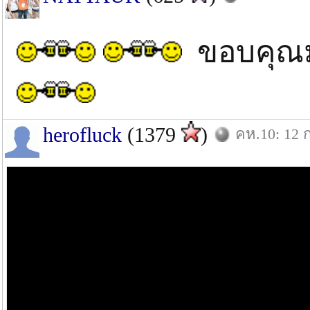
ขอบคุณม
herofluck
(1379
)
คห.10: 12 ก