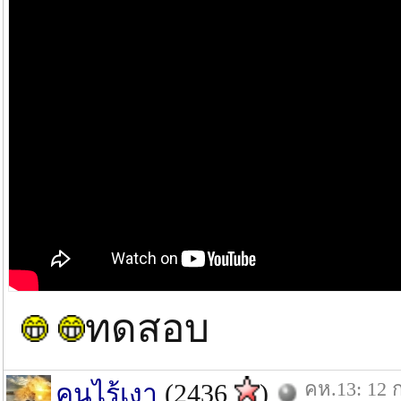
ทดสอบ
คห.13: 12 ก
คนไร้เงา
(2436
)