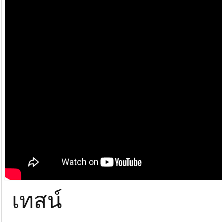
เทสน์