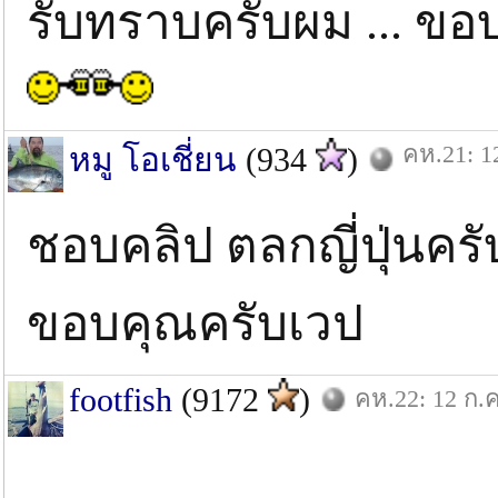
รับทราบครับผม ... ข
คห.21: 1
หมู โอเชี่ยน
(934
)
ชอบคลิป ตลกญี่ปุ่นค
ขอบคุณครับเวป
footfish
(9172
)
คห.22: 12 ก.ค