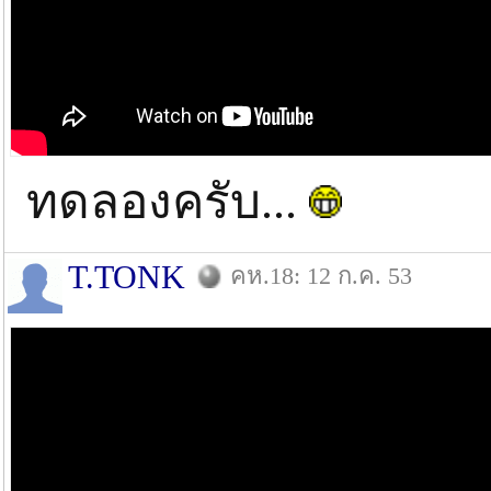
ทดลองครับ...
T.TONK
คห.18: 12 ก.ค. 53