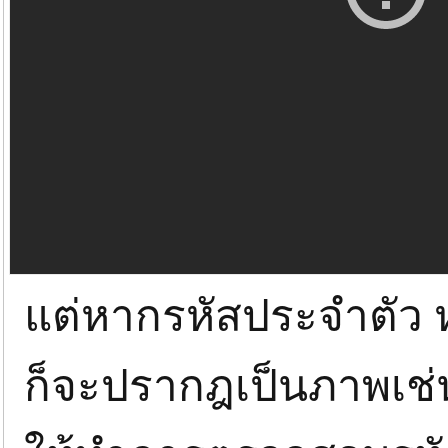
แต่หากรหัสประจำตัว ห
ก็จะปรากฎเป็นภาพเช่น