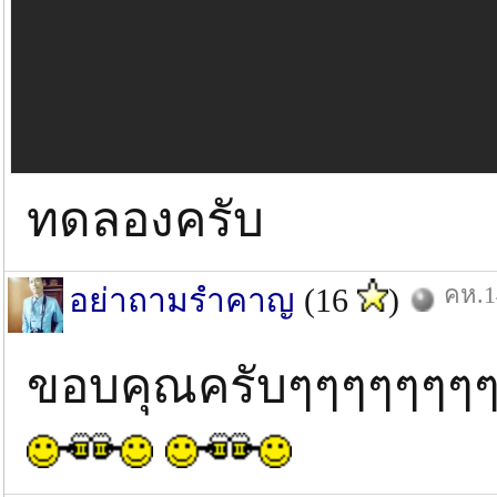
ทดลองครับ
คห.1
อย่าถามรำคาญ
(16
)
ขอบคุณครับๆๆๆๆๆๆๆ